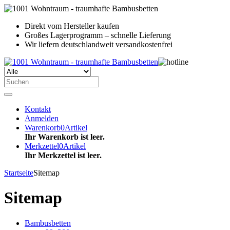
Direkt vom Hersteller kaufen
Großes Lagerprogramm – schnelle Lieferung
Wir liefern deutschlandweit versandkostenfrei
Kontakt
Anmelden
Warenkorb
0
Artikel
Ihr Warenkorb ist leer.
Merkzettel
0
Artikel
Ihr Merkzettel ist leer.
Startseite
Sitemap
Sitemap
Bambusbetten