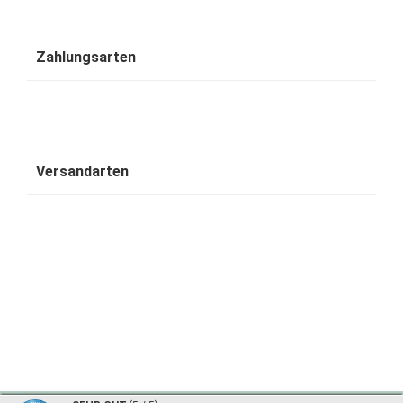
Zahlungsarten
Versandarten
1001 Wohntraum - traumhafte Bambusbetten © 2026 | ©
mod
ified eCommerce Shopsoftware
|
©