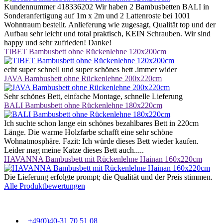
Bedürfnissen gerecht werden. Darüber hinaus legen wir großen
Kundennummer 418336202 Wir haben 2 Bambusbetten BALI in
Wert auf Nachhaltigkeit. Unsere Produkte werden unter
Sonderanfertigung auf 1m x 2m und 2 Lattenroste bei 1001
Berücksichtigung ökologischer Aspekte hergestellt, sodass Sie nicht
Wohntraum bestellt. Anlieferung wie zugesagt, Qualität top und der
nur von einem guten Schlaf profitieren, sondern auch einen Beitrag
Aufbau sehr leicht und total praktisch, KEIN Schrauben. Wir sind
zum Schutz unserer Umwelt leisten. Wir sind stolz darauf, Ihnen
happy und sehr zufrieden! Danke!
Produkte anbieten zu können, die Ihren individuellen Bedürfnissen
TIBET Bambusbett ohne Rückenlehne 120x200cm
gerecht werden und Ihnen einen erholsamen Schlaf ermöglichen.
Denn wir wissen, dass ein guter Schlaf die Grundlage für einen
echt super schnell und super schönes bett .immer wider
erfolgreichen Tag ist. Vertrauen Sie auf unsere hochwertigen
JAVA Bambusbett ohne Rückenlehne 200x220cm
Matratzen und Lattenroste und freuen Sie sich auf eine erholsame
Nacht und ein energiegeladenes Aufwachen.
Sehr schönes Bett, einfache Montage, schnelle Lieferung
BALI Bambusbett ohne Rückenlehne 180x220cm
Individuelle Anpassung an Ihre Bedürfnisse
Ich suchte schon lange ein schönes bezahlbares Bett in 220cm
Jeder Mensch hat unterschiedliche Schlafbedürfnisse. Unsere
Länge. Die warme Holzfarbe schafft eine sehr schöne
vielfältigen Bauformen der Lattenroste ermöglichen eine individuell
Wohnatmosphäre. Fazit: Ich würde dieses Bett wieder kaufen.
auf Ihre persönlichen Wünsche und Gegebenheiten abgestimmte
Leider mag meine Katze dieses Bett auch.....
Einstellung. So können Sie sicher sein, dass Ihr Bett perfekt zu
HAVANNA Bambusbett mit Rückenlehne Hainan 160x220cm
Ihnen passt.
Die Lieferung erfolgte prompt; die Qualität und der Preis stimmen.
Komfort per Knopfdruck
Alle Produktbewertungen
Machen Sie Ihren Schlafplatz noch komfortabler! Unsere
Lattenroste sind auch mit Elektromotor erhältlich, um Ihnen das
+49(0)40-31 70 51 08
Verstellen der Liegeposition bequem und einfach zu ermöglichen.