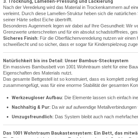
3. Trocknung, Lamellen-Pressung und Lackierung
Nach der Veredelung wird das Material in Trockenkammern auf eine
verleimt. Durch diese Lamellen-Struktur heben sich die natürlichen
seiner Härte selbst Eiche übertrifft.
Besonderes Augenmerk legen wir dabei auf Ihre Gesundheit: Wir 
Grenzwerte unterschreiten und für ein absolut schadstofffreies, 
Sicheres Finish:
Für die Oberflächenveredelung nutzen wir einen
schweißecht und so sicher, dass er sogar für Kinderspielzeug zugel
Natürlichkeit bis ins Detail: Unser Bambus-Stecksystem
Ein massives Bambusbett von 1001 Wohntraum steht für eine Bauwei
Eigenschaften des Materials nutzt.
Das gesamte Bettgestell ist so konstruiert, dass es komplett zerleg
zusammengefügt, was für eine enorme Stabilität der gesamten Kons
Werkzeugloser Aufbau:
Die Elemente lassen sich einfach ine
Nachhaltig & Pur:
Da wir auf aufwendige Metallverbindungen v
Umzugsfreundlich:
Das System bleibt auch nach mehrfacher
Das 1001 Wohntraum Baukastensystem: Ein Bett, das mitw