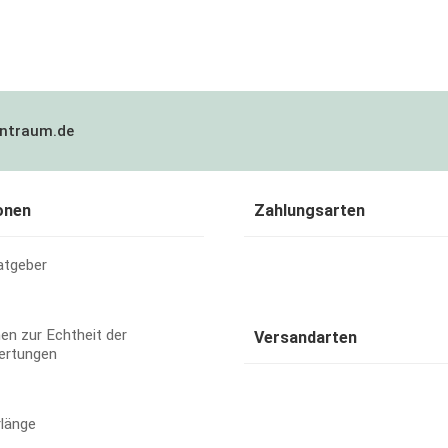
ntraum.de
onen
Zahlungsarten
atgeber
en zur Echtheit der
Versandarten
ertungen
rlänge