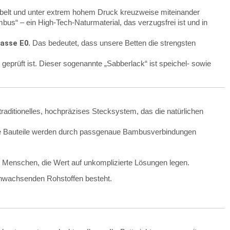
hobelt und unter extrem hohem Druck kreuzweise miteinander
bus“ – ein High-Tech-Naturmaterial, das verzugsfrei ist und in
lasse E0
. Das bedeutet, dass unsere Betten die strengsten
geprüft ist. Dieser sogenannte „Sabberlack“ ist speichel- sowie
aditionelles, hochpräzises Stecksystem, das die natürlichen
e Bauteile werden durch passgenaue Bambusverbindungen
ür Menschen, die Wert auf unkomplizierte Lösungen legen.
achwachsenden Rohstoffen besteht.