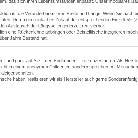
ystem, das sich Ihren Lebensumständen anpasst. Unser modulares Bauk
tion ist die Veränderbarkeit von Breite und Länge. Wenn Sie nach 
n. Durch den einfachen Zukauf der entsprechenden Einzelteile (z. B.
en Austausch der Längsseiten jederzeit realisierbar.
lich eine Rückenlehne anbringen oder Beistelltische integrieren möc
 über Jahre Bestand hat.
und ganz auf Sie – den Endkunden – zu konzentrieren. Als Herstelle
e nicht in einem anonymen Callcenter, sondern sprechen mit Menschen
ialeigenschaften.
sche haben, realisieren wir als Hersteller auch gerne Sonderanferti