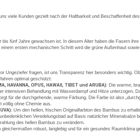
ns viele Kunden gezielt nach der Haltbarkeit und Beschaffenheit des 
bis fünf Jahre gewachsen ist. In diesem Alter haben die Fasern ihre
einem ersten mechanischen Schritt wird die grüne Außenhaut sowie di
or Ungeziefer fragen, ist uns Transparenz hier besonders wichtig. O
rfahren optimal geschützt:
MA, HAVANNA, OPUS, HAWAII, TIBET und ARUBA):
Die warme, brau
r intensiven Behandlung mit Wasserdampf und Hitze unterzogen. Dabei
rgt für die durchgehende, warme Färbung. Die Farbe ist also „durch
t völlig ohne Chemie aus.
SUVA):
Um den hellen, frischen Originalfarbton des Bambus zu erhalten
unbedenklichen Veredelungsbad auf Basis natürlicher Mineralsalze be
strahlung des hellen Bambus zu verändern.
en gleichermaßen robust, langlebig und für ein gesundes Raumklima ge