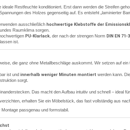
 ideale Restfeuchte konditioniert. Erst dann werden die Streifen ge
 Spannungen des Holzes gegenseitig auf. Es entsteht „laminierter Bam
hochwertige Klebstoffe der Emissionsk
verwenden ausschließlich
gesundes Raumklima sorgen.
PU-Klarlack
DIN EN 71-3
 hochwertigen
, der nach der strengen Norm
assen ist.
se, die ganz ohne Metallbeschläge auskommt. Wir setzen auf ein tr
innerhalb weniger Minuten montiert
bar ist und
werden kann. Di
truktion sorgt.
inanderstecken. Das macht den Aufbau intuitiv und schnell – ideal f
erzichten, erhalten Sie ein Möbelstück, das fast vollständig aus n
 Montage passgenau und formstabil.
ächst