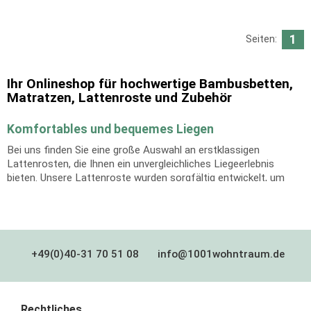
1
Seiten:
Ihr Onlineshop für hochwertige Bambusbetten,
Matratzen, Lattenroste und Zubehör
Komfortables und bequemes Liegen
Bei uns finden Sie eine große Auswahl an erstklassigen
Lattenrosten, die Ihnen ein unvergleichliches Liegeerlebnis
bieten. Unsere Lattenroste wurden sorgfältig entwickelt, um
Ihren Schlaf optimal zu unterstützen und Ihnen erholsame
Nächte zu ermöglichen. Durch ihre spezielle Konstruktion
sorgen sie für eine gleichmäßige Gewichtsverteilung und
optimale Druckentlastung, wodurch Sie in eine ergonomisch
korrekte Schlafposition gebracht werden. Dadurch wird nicht nur
+49(0)40-31 70 51 08
info@1001wohntraum.de
Ihr Komfort gesteigert, sondern auch Ihre Wirbelsäule und
Gelenke werden entlastet. Darüber hinaus verfügen unsere
Lattenroste über individuell einstellbare Härtegrade, so dass Sie
Ihre persönlichen Vorlieben anpassen können. Egal ob Sie
Rechtliches