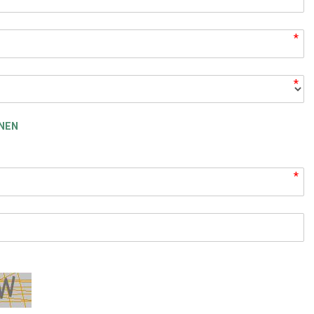
*
*
NEN
*