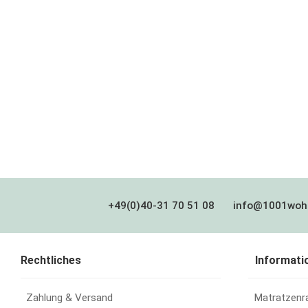
+49(0)40-31 70 51 08
info@1001woh
Rechtliches
Informati
Zahlung & Versand
Matratzenr