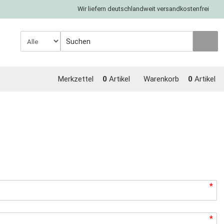
Wir liefern deutschlandweit versandkostenfrei
Merkzettel
0
Artikel
Warenkorb
0
Artikel
*
*