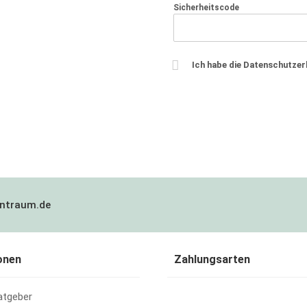
Sicherheitscode
Ich habe die Datenschutze
ntraum.de
onen
Zahlungsarten
atgeber