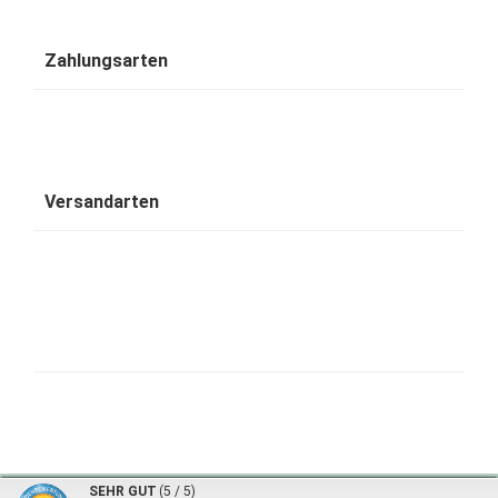
Zahlungsarten
Versandarten
1001 Wohntraum - traumhafte Bambusbetten © 2026 | ©
mod
ified eCommerce Shopsoftware
|
©
SEHR GUT
(5 / 5)