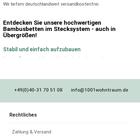
Wir liefern deutschlandweit versandkostenfrei.
Entdecken Sie unsere hochwertigen
Bambusbetten im Stecksystem - auch in
Übergrößen!
Stabil und einfach aufzubauen
Unsere Betten zeichnen sich durch eine innovative
Montagetechnik aus, bei der keine Schrauben benötigt werden.
Dank unserer stabilen Steckverbindung können Sie Ihr Bett
mühelos zusammenstecken und es bleibt fest und sicher
stehen. Diese einzigartige Konstruktion ermöglicht es Ihnen, Ihre
Möbel ohne den Einsatz von Metallverbindungen zu genießen,
+49(0)40-31 70 51 08
info@1001wohntraum.de
was für eine natürliche Optik sorgt und gleichzeitig die Stabilität
gewährleistet. Mit unserer fortschrittlichen Montagetechnologie
können Sie Ihr Bett schnell und einfach aufbauen, ohne auf
Rechtliches
Qualität oder Design verzichten zu müssen. Genießen Sie
Komfort und Ästhetik in einem Produkt!
Zahlung & Versand
Sicherheit steht an erster Stelle