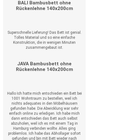
BALI Bambusbett ohne
Rückenlehne 140x200cm
Superschnelle Lieferung! Das Bett ist genial.
Tolles Material und so eine einfache
Konstruktion, die in wenigen Minuten
zusammengebaut ist.
JAVA Bambusbett ohne
Rückenlehne 140x200cm
Hallo Ich hatte mich entschieden ein Bett bei
1001 Wohntraum zu bestellen, weil ich
nichts adequates in den Möbelhäusern
gefunden habe. Die Abwicklung war sehr
einfach online zu erledigen. Ich habe mich
dann entschieden das Bett auch selbst
abzuholen, weil ich es mit einem Tag in
Hamburg verbinden wollte. Alles ging
problemlos. Ich habe das Abhollager sofort
gefunden und bin mit Bett wieder nach