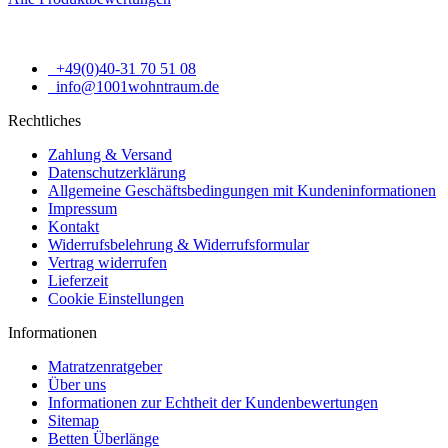
Komplettangebote für Ihren Schlafkomfort
Neben Betten bieten wir auch Komplettangebote mit Matratze und
+49(0)40-31 70 51 08
Lattenrost zu Sonderpreisen an. So erhalten Sie alles, was Sie für
info@1001wohntraum.de
einen erholsamen Schlaf benötigen, in einem praktischen Paket.
Rechtliches
Passendes Zubehör für Ihr Bambusbett
Zahlung & Versand
Datenschutzerklärung
Ergänzen Sie Ihr Bambusbett mit unseren passenden Nachttischen,
Allgemeine Geschäftsbedingungen mit Kundeninformationen
Lattenrosten und Matratzen. Wir bieten Ihnen ein umfangreiches
Impressum
Angebot an hochwertigem Zubehör, um Ihren Schlafbereich
Kontakt
komplett zu gestalten.
Widerrufsbelehrung & Widerrufsformular
Vertrag widerrufen
Lieferzeit
Cookie Einstellungen
Informationen
Matratzenratgeber
Über uns
Informationen zur Echtheit der Kundenbewertungen
Sitemap
Betten Überlänge