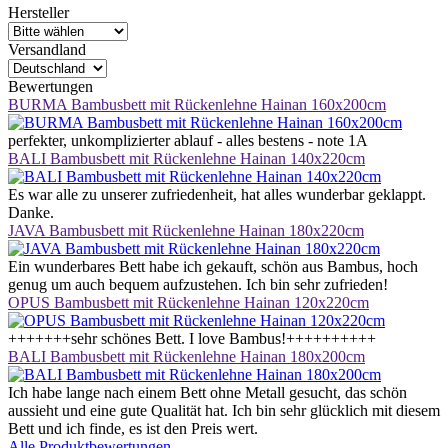
oder Gästezimmer. Überzeugen Sie sich selbst von unseren
Hersteller
hochwertigen Betten ohne Schrauben oder Metallverbindungen!
Versandland
Sicherheit steht an erster Stelle
Bewertungen
Die Oberfläche unserer Betten wird mit einem speziellen Klarlack
BURMA Bambusbett mit Rückenlehne Hainan 160x200cm
nach DIN EN 71-3 behandelt, um höchste Sicherheitsstandards zu
gewährleisten. Sie können sich darauf verlassen, dass unsere Betten
perfekter, unkomplizierter ablauf - alles bestens - note 1A
unbedenklich sind. Kunden können sich darauf verlassen, dass sie
BALI Bambusbett mit Rückenlehne Hainan 140x220cm
Produkte von hoher Qualität erhalten, die ihre Sicherheit
gewährleisten.
Es war alle zu unserer zufriedenheit, hat alles wunderbar geklappt.
Danke.
Komfort in Übergröße
JAVA Bambusbett mit Rückenlehne Hainan 180x220cm
Neben Standardgrößen bieten wir auch Betten in Übergrößen mit
Ein wunderbares Bett habe ich gekauft, schön aus Bambus, hoch
einer Länge von 220 cm an. So können auch Personen mit
genug um auch bequem aufzustehen. Ich bin sehr zufrieden!
besonderen Anforderungen den Komfort unserer Bambusbetten
OPUS Bambusbett mit Rückenlehne Hainan 120x220cm
genießen.
+++++++sehr schönes Bett. I love Bambus!++++++++++
BALI Bambusbett mit Rückenlehne Hainan 180x200cm
Flexible Höhenoptionen
Ich habe lange nach einem Bett ohne Metall gesucht, das schön
Wählen Sie die Höhe Ihres Bettes ganz nach Ihren Bedürfnissen.
aussieht und eine gute Qualität hat. Ich bin sehr glücklich mit diesem
Wir bieten Varianten mit 20 cm, 30 cm und 40 cm Höhe an, um
Bett und ich finde, es ist den Preis wert.
Ihnen den bestmöglichen Komfort zu bieten.
Alle Produktbewertungen