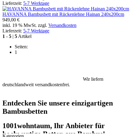
Lieferzeit:
5-7 Werktage
HAVANNA Bambusbett mit Rückenlehne Hainan 240x200cm
949,00 €
inkl. 19 % MwSt. zzgl.
Versandkosten
Lieferzeit:
5-7 Werktage
1
-
5
|
5
Artikel
Seiten:
1
Wir liefern
deutschlandweit versandkostenfrei.
Entdecken Sie unsere einzigartigen
Bambusbetten
1001wohntaum, Ihr Anbieter für
hochwertige Betten aus Bambus!
Kategorien