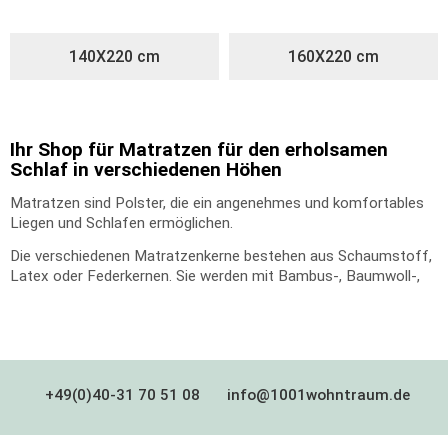
140X220 cm
160X220 cm
Ihr Shop für Matratzen für den erholsamen
Schlaf in verschiedenen Höhen
Matratzen sind Polster, die ein angenehmes und komfortables
Liegen und Schlafen ermöglichen.
Die verschiedenen Matratzenkerne bestehen aus Schaumstoff,
Latex oder Federkernen. Sie werden mit Bambus-, Baumwoll-,
Frottee- o.ä. Bezügen ummantelt, die wiederum mit Schafwolle,
Vlies, Baumwolle oder Rosshaar versteppt sind. Unsere
Matratzenbezüge sind abnehmbar und können gewaschen oder
gereinigt werden.
+49(0)40-31 70 51 08
info@1001wohntraum.de
Um den unterschiedlichen Bedürfnissen der einzelnen
Körperregionen auf Stützung gerecht zu
werden, sind die Matratzen in mehrere Liegezonen eingeteilt.