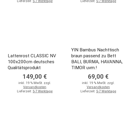
Lieferzeit:
5-7 Werktage
Lieferzeit:
5-7 Werktage
YIN Bambus Nachttisch
Lattenrost CLASSIC NV
braun passend zu Bett
100x200cm deutsches
BALI, BURMA, HAVANNA,
Qualitätsprodukt
TIMOR uvm.!
149,00 €
69,00 €
inkl. 19 % MwSt. zzgl.
inkl. 19 % MwSt. zzgl.
Versandkosten
Versandkosten
Lieferzeit:
5-7 Werktage
Lieferzeit:
5-7 Werktage