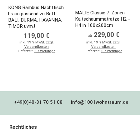
KONG Bambus Nachttisch
MALIE Classic 7-Zonen
braun passend zu Bett
Kaltschaummatratze H2 -
BALI, BURMA, HAVANNA,
H4 in 100x200cm
TIMOR uvm.!
229,00 €
119,00 €
ab
inkl. 19 % MwSt. zzgl.
inkl. 19 % MwSt. zzgl.
Versandkosten
Versandkosten
Lieferzeit:
5-7 Werktage
Lieferzeit:
5-7 Werktage
+49(0)40-31 70 51 08
info@1001wohntraum.de
Rechtliches