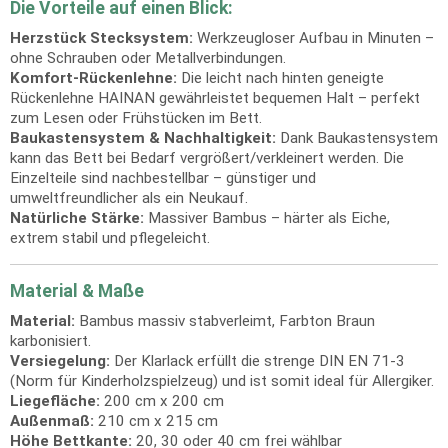
Die Vorteile auf einen Blick:
Herzstück Stecksystem:
Werkzeugloser Aufbau in Minuten –
ohne Schrauben oder Metallverbindungen.
Komfort-Rückenlehne:
Die leicht nach hinten geneigte
Rückenlehne HAINAN gewährleistet bequemen Halt – perfekt
zum Lesen oder Frühstücken im Bett.
Baukastensystem & Nachhaltigkeit:
Dank Baukastensystem
kann das Bett bei Bedarf vergrößert/verkleinert werden. Die
Einzelteile sind nachbestellbar – günstiger und
umweltfreundlicher als ein Neukauf.
Natürliche Stärke:
Massiver Bambus – härter als Eiche,
extrem stabil und pflegeleicht.
Material & Maße
Material:
Bambus massiv stabverleimt, Farbton Braun
karbonisiert.
Versiegelung:
Der Klarlack erfüllt die strenge DIN EN 71-3
(Norm für Kinderholzspielzeug) und ist somit ideal für Allergiker.
Liegefläche:
200 cm x 200 cm
Außenmaß:
210 cm x 215 cm
Höhe Bettkante:
20, 30 oder 40 cm frei wählbar