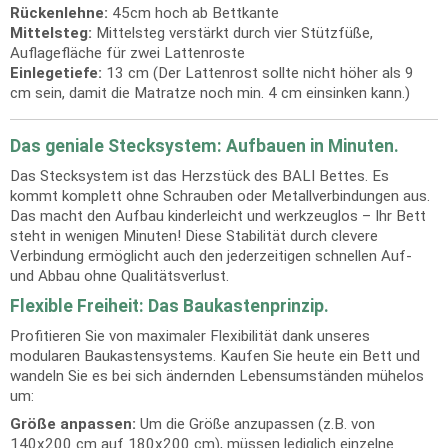
Rückenlehne:
45cm hoch ab Bettkante
Mittelsteg:
Mittelsteg verstärkt durch vier Stützfüße,
Auflagefläche für zwei Lattenroste
Einlegetiefe:
13 cm (Der Lattenrost sollte nicht höher als 9
cm sein, damit die Matratze noch min. 4 cm einsinken kann.)
Das geniale Stecksystem: Aufbauen in Minuten.
Das Stecksystem ist das Herzstück des BALI Bettes. Es
kommt komplett ohne Schrauben oder Metallverbindungen aus.
Das macht den Aufbau kinderleicht und werkzeuglos – Ihr Bett
steht in wenigen Minuten! Diese Stabilität durch clevere
Verbindung ermöglicht auch den jederzeitigen schnellen Auf-
und Abbau ohne Qualitätsverlust.
Flexible Freiheit: Das Baukastenprinzip.
Profitieren Sie von maximaler Flexibilität dank unseres
modularen Baukastensystems. Kaufen Sie heute ein Bett und
wandeln Sie es bei sich ändernden Lebensumständen mühelos
um:
Größe anpassen:
Um die Größe anzupassen (z.B. von
140x200 cm auf 180x200 cm), müssen lediglich einzelne