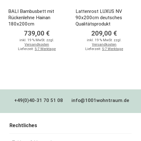
BALI Bambusbett mit
Lattenrost LUXUS NV
Rückenlehne Hainan
90x200cm deutsches
180x200cm
Qualitätsprodukt
739,00 €
209,00 €
inkl. 19 % MwSt. zzgl.
inkl. 19 % MwSt. zzgl.
Versandkosten
Versandkosten
Lieferzeit:
5-7 Werktage
Lieferzeit:
5-7 Werktage
+49(0)40-31 70 51 08
info@1001wohntraum.de
Rechtliches