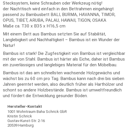
Stecksystem, keine Schrauben oder Werkzeug nötig!
der Nachttisch wird einfach in den Bettrahmen eingehängt
passend zu Bambusbett BALI, BURMA, HAVANNA, TIMOR,
OPUS, TIBET, ARUBA, PALAU, HAWAII, TIGON, OSAKA
Maße ca. T30 x B35 x H16,5 cm
Mit einem Bett aus Bambus setzten Sie auf Stabilität,
Langlebigkeit und Nachhaltigkeit – Bambus ist ein Wunder der
Natur!
Bambus ist stark! Die Zugfestigkeit von Bambus ist vergleichbar
mit der von Stahl. Bambus ist härter als Eiche, daher ist Bambus
ein zuverlässiges und langlebiges Material für den Möbelbau.
Bambus ist das am schnellsten wachsende Holzgewächs und
wächst bis zu 60 cm pro Tag. Bambus kann nach drei bis sieben
Jahren geerntet werden, also deutlich früher als Harthölzer und
schont so andere Holzbestände. Bambus ist umweltfreundlich
und fördert die Entwicklung gesunder Böden.
Hersteller-Kontakt
1001 Wohntraum Baha Schrick GbR
Kristin Schrick
Gustav-Kunst-Str. 2-16
20539 Hamburg