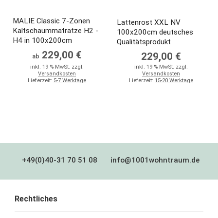
MALIE Classic 7-Zonen
Lattenrost XXL NV
Kaltschaummatratze H2 -
100x200cm deutsches
H4 in 100x200cm
Qualitätsprodukt
229,00 €
229,00 €
ab
inkl. 19 % MwSt. zzgl.
inkl. 19 % MwSt. zzgl.
Versandkosten
Versandkosten
Lieferzeit:
5-7 Werktage
Lieferzeit:
15-20 Werktage
+49(0)40-31 70 51 08
info@1001wohntraum.de
Rechtliches