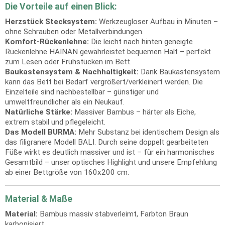
Die Vorteile auf einen Blick:
Herzstück Stecksystem:
Werkzeugloser Aufbau in Minuten –
ohne Schrauben oder Metallverbindungen.
Komfort-Rückenlehne:
Die leicht nach hinten geneigte
Rückenlehne HAINAN gewährleistet bequemen Halt – perfekt
zum Lesen oder Frühstücken im Bett.
Baukastensystem & Nachhaltigkeit:
Dank Baukastensystem
kann das Bett bei Bedarf vergrößert/verkleinert werden. Die
Einzelteile sind nachbestellbar – günstiger und
umweltfreundlicher als ein Neukauf.
Natürliche Stärke:
Massiver Bambus – härter als Eiche,
extrem stabil und pflegeleicht.
Das Modell BURMA:
Mehr Substanz bei identischem Design als
das filigranere Modell BALI. Durch seine doppelt gearbeiteten
Füße wirkt es deutlich massiver und ist – für ein harmonisches
Gesamtbild – unser optisches Highlight und unsere Empfehlung
ab einer Bettgröße von 160x200 cm.
Material & Maße
Material:
Bambus massiv stabverleimt, Farbton Braun
karbonisiert.