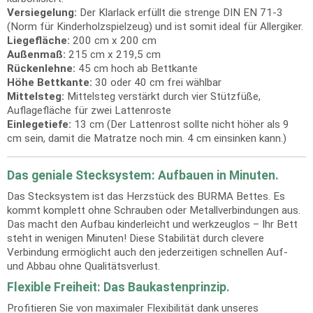
Versiegelung:
Der Klarlack erfüllt die strenge DIN EN 71-3
(Norm für Kinderholzspielzeug) und ist somit ideal für Allergiker.
Liegefläche:
200 cm x 200 cm
Außenmaß:
215 cm x 219,5 cm
Rückenlehne:
45 cm hoch ab Bettkante
Höhe Bettkante:
30 oder 40 cm frei wählbar
Mittelsteg:
Mittelsteg verstärkt durch vier Stützfüße,
Auflagefläche für zwei Lattenroste
Einlegetiefe:
13 cm (Der Lattenrost sollte nicht höher als 9
cm sein, damit die Matratze noch min. 4 cm einsinken kann.)
Das geniale Stecksystem: Aufbauen in Minuten.
Das Stecksystem ist das Herzstück des BURMA Bettes. Es
kommt komplett ohne Schrauben oder Metallverbindungen aus.
Das macht den Aufbau kinderleicht und werkzeuglos – Ihr Bett
steht in wenigen Minuten! Diese Stabilität durch clevere
Verbindung ermöglicht auch den jederzeitigen schnellen Auf-
und Abbau ohne Qualitätsverlust.
Flexible Freiheit: Das Baukastenprinzip.
Profitieren Sie von maximaler Flexibilität dank unseres