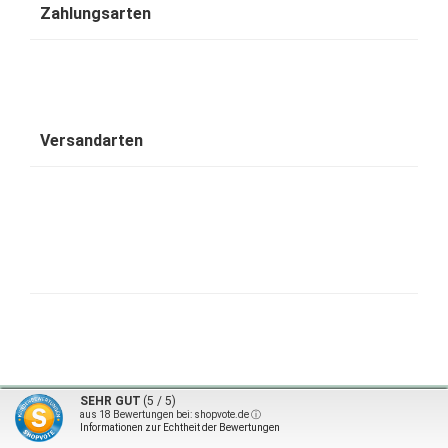
Zahlungsarten
Versandarten
1001 Wohntraum - traumhafte Bambusbetten © 2026 | ©
mod
ified eCommerce Shopsoftware
|
©
SEHR GUT
(5 / 5)
design by karsta.de
aus
18
Bewertungen bei: shopvote.de ⓘ
Informationen zur Echtheit der Bewertungen
mod
ified eCommerce Shopsoftware © 2009-2026