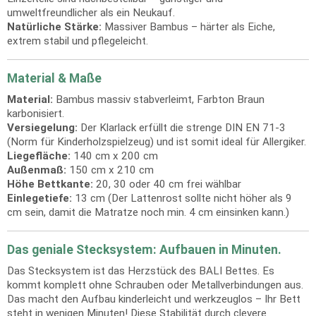
umweltfreundlicher als ein Neukauf.
Natürliche Stärke:
Massiver Bambus – härter als Eiche,
extrem stabil und pflegeleicht.
Material & Maße
Material:
Bambus massiv stabverleimt, Farbton Braun
karbonisiert.
Versiegelung:
Der Klarlack erfüllt die strenge DIN EN 71-3
(Norm für Kinderholzspielzeug) und ist somit ideal für Allergiker.
Liegefläche:
140 cm x 200 cm
Außenmaß:
150 cm x 210 cm
Höhe Bettkante:
20, 30 oder 40 cm frei wählbar
Einlegetiefe:
13 cm (Der Lattenrost sollte nicht höher als 9
cm sein, damit die Matratze noch min. 4 cm einsinken kann.)
Das geniale Stecksystem: Aufbauen in Minuten.
Das Stecksystem ist das Herzstück des BALI Bettes. Es
kommt komplett ohne Schrauben oder Metallverbindungen aus.
Das macht den Aufbau kinderleicht und werkzeuglos – Ihr Bett
steht in wenigen Minuten! Diese Stabilität durch clevere