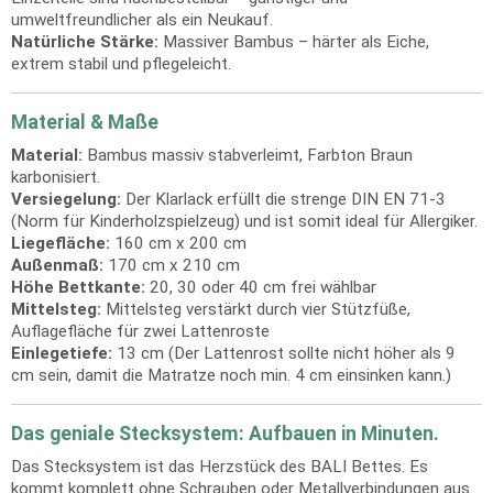
umweltfreundlicher als ein Neukauf.
Natürliche Stärke:
Massiver Bambus – härter als Eiche,
extrem stabil und pflegeleicht.
Material & Maße
Material:
Bambus massiv stabverleimt, Farbton Braun
karbonisiert.
Versiegelung:
Der Klarlack erfüllt die strenge DIN EN 71-3
(Norm für Kinderholzspielzeug) und ist somit ideal für Allergiker.
Liegefläche:
160 cm x 200 cm
Außenmaß:
170 cm x 210 cm
Höhe Bettkante:
20, 30 oder 40 cm frei wählbar
Mittelsteg:
Mittelsteg verstärkt durch vier Stützfüße,
Auflagefläche für zwei Lattenroste
Einlegetiefe:
13 cm (Der Lattenrost sollte nicht höher als 9
cm sein, damit die Matratze noch min. 4 cm einsinken kann.)
Das geniale Stecksystem: Aufbauen in Minuten.
Das Stecksystem ist das Herzstück des BALI Bettes. Es
kommt komplett ohne Schrauben oder Metallverbindungen aus.