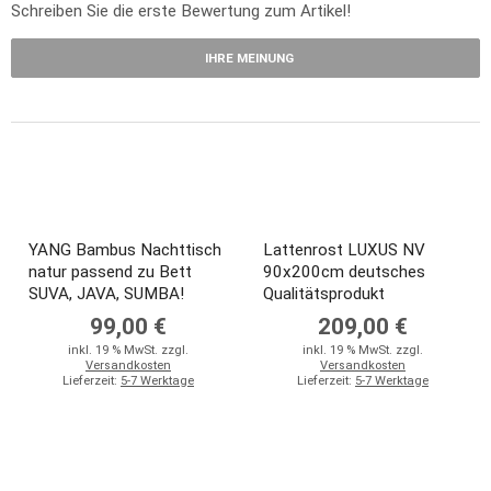
Schreiben Sie die erste Bewertung zum Artikel!
IHRE MEINUNG
YANG Bambus Nachttisch
Lattenrost LUXUS NV
natur passend zu Bett
90x200cm deutsches
SUVA, JAVA, SUMBA!
Qualitätsprodukt
99,00 €
209,00 €
inkl. 19 % MwSt. zzgl.
inkl. 19 % MwSt. zzgl.
Versandkosten
Versandkosten
Lieferzeit:
5-7 Werktage
Lieferzeit:
5-7 Werktage