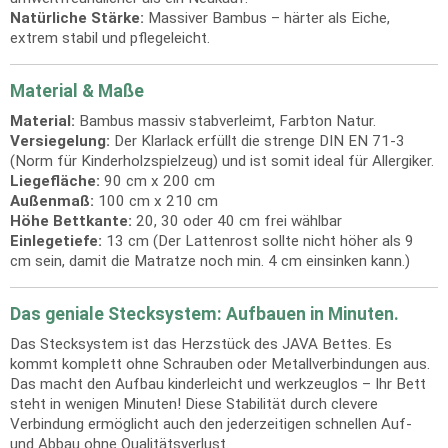
Natürliche Stärke:
Massiver Bambus – härter als Eiche,
extrem stabil und pflegeleicht.
Material & Maße
Material:
Bambus massiv stabverleimt, Farbton Natur.
Versiegelung:
Der Klarlack erfüllt die strenge DIN EN 71-3
(Norm für Kinderholzspielzeug) und ist somit ideal für Allergiker.
Liegefläche:
90 cm x 200 cm
Außenmaß:
100 cm x 210 cm
Höhe Bettkante:
20, 30 oder 40 cm frei wählbar
Einlegetiefe:
13 cm (Der Lattenrost sollte nicht höher als 9
cm sein, damit die Matratze noch min. 4 cm einsinken kann.)
Das geniale Stecksystem: Aufbauen in Minuten.
Das Stecksystem ist das Herzstück des JAVA Bettes. Es
kommt komplett ohne Schrauben oder Metallverbindungen aus.
Das macht den Aufbau kinderleicht und werkzeuglos – Ihr Bett
steht in wenigen Minuten! Diese Stabilität durch clevere
Verbindung ermöglicht auch den jederzeitigen schnellen Auf-
und Abbau ohne Qualitätsverlust.