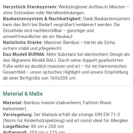
Herzstück Stecksystem:
Werkzeugloser Aufbau in Minuten –
ohne Schrauben oder Metallverbindungen.
Baukastensystem & Nachhaltigkeit:
Dank Baukastensystem
kann das Bett bei Bedarf vergrößert/verkleinert werden. Die
Einzelteile sind nachbestellbar – günstiger und
umweltfreundlicher als ein Neukauf.
Natürliche Stärke:
Massiver Bambus – härter als Eiche,
extrem stabil und pflegeleicht.
Das Modell BURMA:
Mehr Substanz bei identischem Design als
das filigranere Modell BALI. Durch seine doppelt gearbeiteten
Füße wirkt es deutlich massiver und ist – für ein harmonisches
Gesamtbild – unser optisches Highlight und unsere Empfehlung
ab einer Bettgröße von 160x200 cm.
Material & Maße
Material:
Bambus massiv stabverleimt, Farbton Braun
karbonisiert.
Versiegelung:
Der Klarlack erfüllt die strenge DIN EN 71-3
(Norm für Kinderholzspielzeug) und ist somit ideal für Allergiker.
Liegefläche:
90 cm x 200 cm
Außenmaß:
105 cm x 215 cm