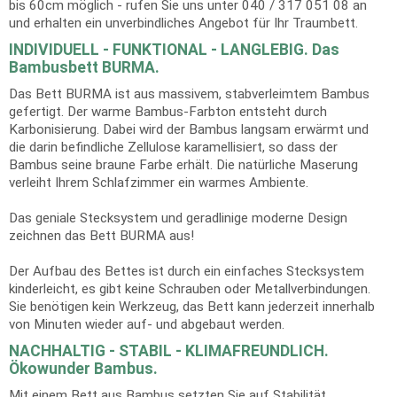
bis 60cm möglich - rufen Sie uns unter 040 / 317 051 08 an
und erhalten ein unverbindliches Angebot für Ihr Traumbett.
INDIVIDUELL - FUNKTIONAL - LANGLEBIG. Das
Bambusbett BURMA.
Das Bett BURMA ist aus massivem, stabverleimtem Bambus
gefertigt. Der warme Bambus-Farbton entsteht durch
Karbonisierung. Dabei wird der Bambus langsam erwärmt und
die darin befindliche Zellulose karamellisiert, so dass der
Bambus seine braune Farbe erhält. Die natürliche Maserung
verleiht Ihrem Schlafzimmer ein warmes Ambiente.
Das geniale Stecksystem und geradlinige moderne Design
zeichnen das Bett BURMA aus!
Der Aufbau des Bettes ist durch ein einfaches Stecksystem
kinderleicht, es gibt keine Schrauben oder Metallverbindungen.
Sie benötigen kein Werkzeug, das Bett kann jederzeit innerhalb
von Minuten wieder auf- und abgebaut werden.
NACHHALTIG - STABIL - KLIMAFREUNDLICH.
Ökowunder Bambus.
Mit einem Bett aus Bambus setzten Sie auf Stabilität,