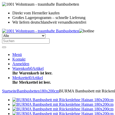
Direkt vom Hersteller kaufen
Großes Lagerprogramm – schnelle Lieferung
Wir liefern deutschlandweit versandkostenfrei
Menü
Kontakt
Anmelden
Warenkorb
0
Artikel
Ihr Warenkorb ist leer.
Merkzettel
0
Artikel
Ihr Merkzettel ist leer.
Startseite
Bambusbetten
180x200cm
BURMA Bambusbett mit Rückenl