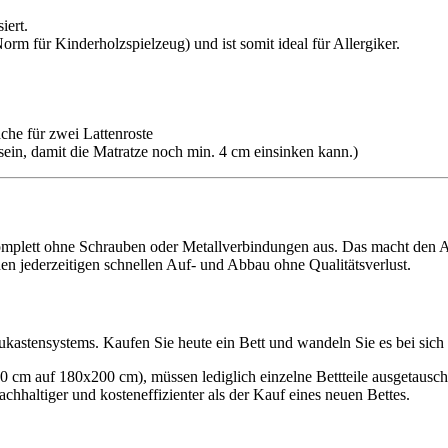
iert.
rm für Kinderholzspielzeug) und ist somit ideal für Allergiker.
äche für zwei Lattenroste
 sein, damit die Matratze noch min. 4 cm einsinken kann.)
lett ohne Schrauben oder Metallverbindungen aus. Das macht den Auf
en jederzeitigen schnellen Auf- und Abbau ohne Qualitätsverlust.
Baukastensystems. Kaufen Sie heute ein Bett und wandeln Sie es bei s
m auf 180x200 cm), müssen lediglich einzelne Bettteile ausgetauscht
hhaltiger und kosteneffizienter als der Kauf eines neuen Bettes.