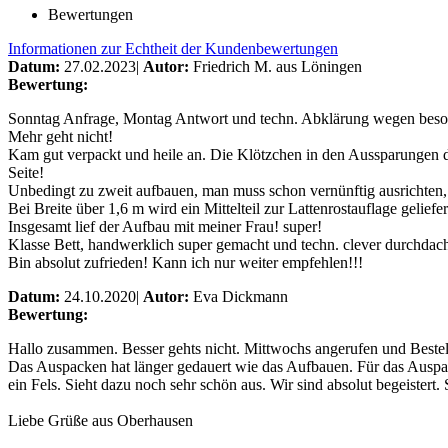
Bewertungen
Informationen zur Echtheit der Kundenbewertungen
Datum:
27.02.2023
|
Autor:
Friedrich M. aus Löningen
Bewertung:
Sonntag Anfrage, Montag Antwort und techn. Abklärung wegen besond
Mehr geht nicht!
Kam gut verpackt und heile an. Die Klötzchen in den Aussparungen d
Seite!
Unbedingt zu zweit aufbauen, man muss schon vernünftig ausrichten,
Bei Breite über 1,6 m wird ein Mittelteil zur Lattenrostauflage gelief
Insgesamt lief der Aufbau mit meiner Frau! super!
Klasse Bett, handwerklich super gemacht und techn. clever durchdach
Bin absolut zufrieden! Kann ich nur weiter empfehlen!!!
Datum:
24.10.2020
|
Autor:
Eva Dickmann
Bewertung:
Hallo zusammen. Besser gehts nicht. Mittwochs angerufen und Best
Das Auspacken hat länger gedauert wie das Aufbauen. Für das Auspac
ein Fels. Sieht dazu noch sehr schön aus. Wir sind absolut begeistert.
Liebe Grüße aus Oberhausen