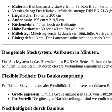
Material:
Bambus massiv stabverleimt, Farbton Braun karbonis
Versiegelung:
Der Klarlack erfüllt die strenge DIN EN 71-3 (No
Liegefläche:
180 cm x 200 cm
Außenmaß:
195 cm x 219,5 cm
Rückenlehne:
45 cm hoch ab Bettkante
Höhe Bettkante:
30 oder 40 cm frei wählbar
Mittelsteg:
Mittelsteg verstärkt durch vier Stützfüße, Auflagefl
Einlegetiefe:
13 cm (Der Lattenrost sollte nicht höher als 9 cm
Das geniale Stecksystem: Aufbauen in Minuten.
Das Stecksystem ist das Herzstück des BURMA Bettes. Es kommt komp
Minuten! Diese Stabilität durch clevere Verbindung ermöglicht auch d
Flexible Freiheit: Das Baukastenprinzip.
Profitieren Sie von maximaler Flexibilität dank unseres modularen 
Größe anpassen:
Um die Größe anzupassen (z.B. von 140x200 c
Ihr Vorteil:
Die günstigen Nachbestellungen sind wesentlich nac
Nachhaltigkeit durch Bambus