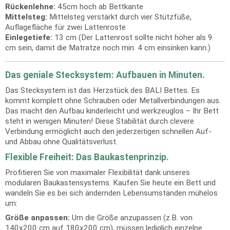
Rückenlehne:
45cm hoch ab Bettkante
Mittelsteg:
Mittelsteg verstärkt durch vier Stützfüße,
Auflagefläche für zwei Lattenroste
Einlegetiefe:
13 cm (Der Lattenrost sollte nicht höher als 9
cm sein, damit die Matratze noch min. 4 cm einsinken kann.)
Das geniale Stecksystem: Aufbauen in Minuten.
Das Stecksystem ist das Herzstück des BALI Bettes. Es
kommt komplett ohne Schrauben oder Metallverbindungen aus.
Das macht den Aufbau kinderleicht und werkzeuglos – Ihr Bett
steht in wenigen Minuten! Diese Stabilität durch clevere
Verbindung ermöglicht auch den jederzeitigen schnellen Auf-
und Abbau ohne Qualitätsverlust.
Flexible Freiheit: Das Baukastenprinzip.
Profitieren Sie von maximaler Flexibilität dank unseres
modularen Baukastensystems. Kaufen Sie heute ein Bett und
wandeln Sie es bei sich ändernden Lebensumständen mühelos
um:
Größe anpassen:
Um die Größe anzupassen (z.B. von
140x200 cm auf 180x200 cm), müssen lediglich einzelne