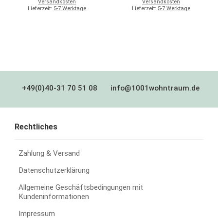
Versandkosten
Versandkosten
Lieferzeit:
5-7 Werktage
Lieferzeit:
5-7 Werktage
+49(0)40-31 70 51 08
info@1001wohntraum.de
Rechtliches
Zahlung & Versand
Datenschutzerklärung
Allgemeine Geschäftsbedingungen mit
Kundeninformationen
Impressum