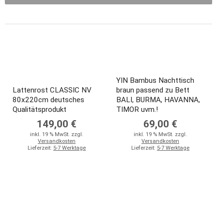
YIN Bambus Nachttisch
Lattenrost CLASSIC NV
braun passend zu Bett
80x220cm deutsches
BALI, BURMA, HAVANNA,
Qualitätsprodukt
TIMOR uvm.!
149,00 €
69,00 €
inkl. 19 % MwSt. zzgl.
inkl. 19 % MwSt. zzgl.
Versandkosten
Versandkosten
Lieferzeit:
5-7 Werktage
Lieferzeit:
5-7 Werktage