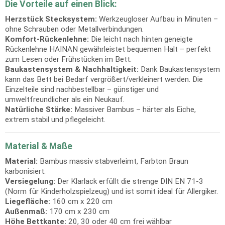
Die Vorteile auf einen Blick:
Herzstück Stecksystem:
Werkzeugloser Aufbau in Minuten –
ohne Schrauben oder Metallverbindungen.
Komfort-Rückenlehne:
Die leicht nach hinten geneigte
Rückenlehne HAINAN gewährleistet bequemen Halt – perfekt
zum Lesen oder Frühstücken im Bett.
Baukastensystem & Nachhaltigkeit:
Dank Baukastensystem
kann das Bett bei Bedarf vergrößert/verkleinert werden. Die
Einzelteile sind nachbestellbar – günstiger und
umweltfreundlicher als ein Neukauf.
Natürliche Stärke:
Massiver Bambus – härter als Eiche,
extrem stabil und pflegeleicht.
Material & Maße
Material:
Bambus massiv stabverleimt, Farbton Braun
karbonisiert.
Versiegelung:
Der Klarlack erfüllt die strenge DIN EN 71-3
(Norm für Kinderholzspielzeug) und ist somit ideal für Allergiker.
Liegefläche:
160 cm x 220 cm
Außenmaß:
170 cm x 230 cm
Höhe Bettkante:
20, 30 oder 40 cm frei wählbar