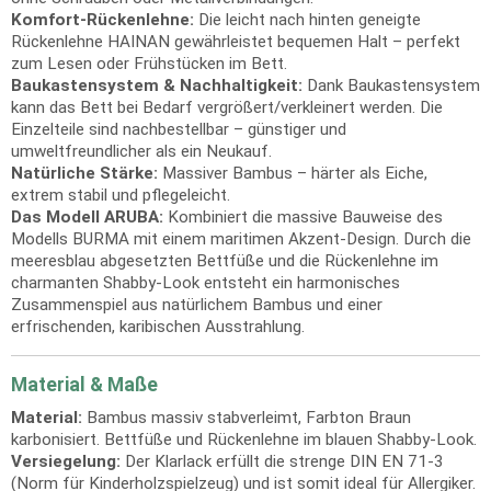
Komfort-Rückenlehne:
Die leicht nach hinten geneigte
Rückenlehne HAINAN gewährleistet bequemen Halt – perfekt
zum Lesen oder Frühstücken im Bett.
Baukastensystem & Nachhaltigkeit:
Dank Baukastensystem
kann das Bett bei Bedarf vergrößert/verkleinert werden. Die
Einzelteile sind nachbestellbar – günstiger und
umweltfreundlicher als ein Neukauf.
Natürliche Stärke:
Massiver Bambus – härter als Eiche,
extrem stabil und pflegeleicht.
Das Modell ARUBA:
Kombiniert die massive Bauweise des
Modells BURMA mit einem maritimen Akzent-Design. Durch die
meeresblau abgesetzten Bettfüße und die Rückenlehne im
charmanten Shabby-Look entsteht ein harmonisches
Zusammenspiel aus natürlichem Bambus und einer
erfrischenden, karibischen Ausstrahlung.
Material & Maße
Material:
Bambus massiv stabverleimt, Farbton Braun
karbonisiert. Bettfüße und Rückenlehne im blauen Shabby-Look.
Versiegelung:
Der Klarlack erfüllt die strenge DIN EN 71-3
(Norm für Kinderholzspielzeug) und ist somit ideal für Allergiker.