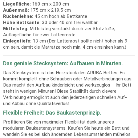
Liegefläche:
160 cm x 200 cm
Außenmaß:
175 cm x 219,5 cm
Rückenlehne:
45 cm hoch ab Bettkante
Höhe Bettkante:
30 oder 40 cm frei wählbar
Mittelsteg:
Mittelsteg verstärkt durch vier Stützfüße,
Auflagefläche für zwei Lattenroste
Einlegetiefe:
13 cm (Der Lattenrost sollte nicht höher als 9
cm sein, damit die Matratze noch min. 4 cm einsinken kann.)
Das geniale Stecksystem: Aufbauen in Minuten.
Das Stecksystem ist das Herzstück des ARUBA Bettes. Es
kommt komplett ohne Schrauben oder Metallverbindungen aus.
Das macht den Aufbau kinderleicht und werkzeuglos – Ihr Bett
steht in wenigen Minuten! Diese Stabilität durch clevere
Verbindung ermöglicht auch den jederzeitigen schnellen Auf-
und Abbau ohne Qualitätsverlust.
Flexible Freiheit: Das Baukastenprinzip.
Profitieren Sie von maximaler Flexibilität dank unseres
modularen Baukastensystems. Kaufen Sie heute ein Bett und
wandeln Sie es bei sich ändernden Lebensumständen mühelos