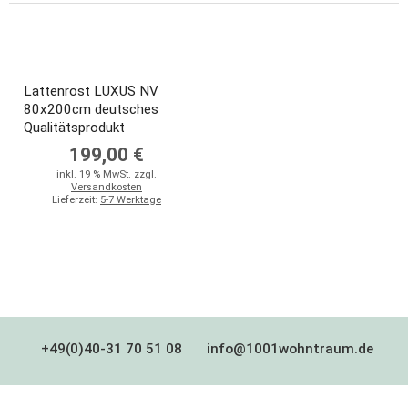
Lattenrost LUXUS NV
80x200cm deutsches
Qualitätsprodukt
199,00 €
inkl. 19 % MwSt. zzgl.
Versandkosten
Lieferzeit:
5-7 Werktage
+49(0)40-31 70 51 08
info@1001wohntraum.de