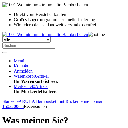
Direkt vom Hersteller kaufen
Großes Lagerprogramm – schnelle Lieferung
Wir liefern deutschlandweit versandkostenfrei
Menü
Kontakt
Anmelden
Warenkorb
0
Artikel
Ihr Warenkorb ist leer.
Merkzettel
0
Artikel
Ihr Merkzettel ist leer.
Startseite
ARUBA Bambusbett mit Rückenlehne Hainan
160x200cm
Rezensionen
Was meinen Sie?