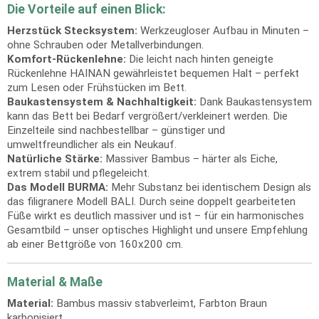
Die Vorteile auf einen Blick:
Herzstück Stecksystem:
Werkzeugloser Aufbau in Minuten –
ohne Schrauben oder Metallverbindungen.
Komfort-Rückenlehne:
Die leicht nach hinten geneigte
Rückenlehne HAINAN gewährleistet bequemen Halt – perfekt
zum Lesen oder Frühstücken im Bett.
Baukastensystem & Nachhaltigkeit:
Dank Baukastensystem
kann das Bett bei Bedarf vergrößert/verkleinert werden. Die
Einzelteile sind nachbestellbar – günstiger und
umweltfreundlicher als ein Neukauf.
Natürliche Stärke:
Massiver Bambus – härter als Eiche,
extrem stabil und pflegeleicht.
Das Modell BURMA:
Mehr Substanz bei identischem Design als
das filigranere Modell BALI. Durch seine doppelt gearbeiteten
Füße wirkt es deutlich massiver und ist – für ein harmonisches
Gesamtbild – unser optisches Highlight und unsere Empfehlung
ab einer Bettgröße von 160x200 cm.
Material & Maße
Material:
Bambus massiv stabverleimt, Farbton Braun
karbonisiert.