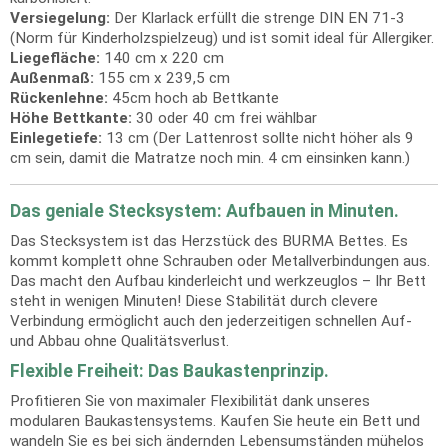
Versiegelung:
Der Klarlack erfüllt die strenge DIN EN 71-3
(Norm für Kinderholzspielzeug) und ist somit ideal für Allergiker.
Liegefläche:
140 cm x 220 cm
Außenmaß:
155 cm x 239,5 cm
Rückenlehne:
45cm hoch ab Bettkante
Höhe Bettkante:
30 oder 40 cm frei wählbar
Einlegetiefe:
13 cm (Der Lattenrost sollte nicht höher als 9
cm sein, damit die Matratze noch min. 4 cm einsinken kann.)
Das geniale Stecksystem: Aufbauen in Minuten.
Das Stecksystem ist das Herzstück des BURMA Bettes. Es
kommt komplett ohne Schrauben oder Metallverbindungen aus.
Das macht den Aufbau kinderleicht und werkzeuglos – Ihr Bett
steht in wenigen Minuten! Diese Stabilität durch clevere
Verbindung ermöglicht auch den jederzeitigen schnellen Auf-
und Abbau ohne Qualitätsverlust.
Flexible Freiheit: Das Baukastenprinzip.
Profitieren Sie von maximaler Flexibilität dank unseres
modularen Baukastensystems. Kaufen Sie heute ein Bett und
wandeln Sie es bei sich ändernden Lebensumständen mühelos