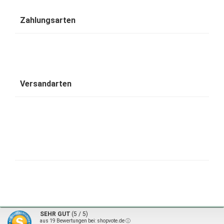
Zahlungsarten
Versandarten
1001 Wohntraum - traumhafte Bambusbetten © 2026 | ©
mod
ified eCommerce Shopsoftware
|
©
SEHR GUT
(5 / 5)
design by karsta.de
aus
19
Bewertungen bei: shopvote.de ⓘ