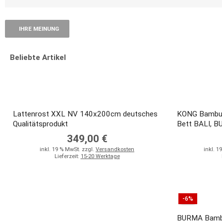
IHRE MEINUNG
Beliebte Artikel
Lattenrost XXL NV 140x200cm deutsches
KONG Bambus
Qualitätsprodukt
Bett BALI, 
349,00 €
inkl. 19 % MwSt. zzgl.
Versandkosten
inkl. 1
Lieferzeit:
15-20 Werktage
-6%
BURMA Bambu