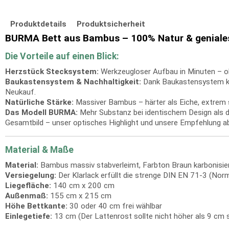
Produktdetails
Produktsicherheit
BURMA Bett aus Bambus – 100% Natur & geniale
Die Vorteile auf einen Blick:
Herzstück Stecksystem:
Werkzeugloser Aufbau in Minuten – o
Baukastensystem & Nachhaltigkeit:
Dank Baukastensystem kann
Neukauf.
Natürliche Stärke:
Massiver Bambus – härter als Eiche, extrem st
Das Modell BURMA:
Mehr Substanz bei identischem Design als da
Gesamtbild – unser optisches Highlight und unsere Empfehlung 
Material & Maße
Material:
Bambus massiv stabverleimt, Farbton Braun karbonisier
Versiegelung:
Der Klarlack erfüllt die strenge DIN EN 71-3 (Norm 
Liegefläche:
140 cm x 200 cm
Außenmaß:
155 cm x 215 cm
Höhe Bettkante:
30 oder 40 cm frei wählbar
Einlegetiefe:
13 cm (Der Lattenrost sollte nicht höher als 9 cm s