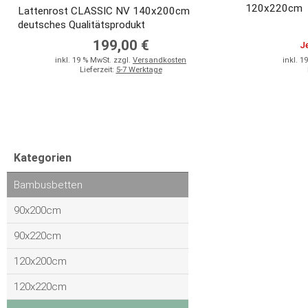
120x220cm
Lattenrost CLASSIC NV 140x200cm
deutsches Qualitätsprodukt
199,00 €
J
inkl. 19 % MwSt. zzgl.
Versandkosten
inkl. 1
Lieferzeit:
5-7 Werktage
Kategorien
Bambusbetten
90x200cm
90x220cm
120x200cm
120x220cm