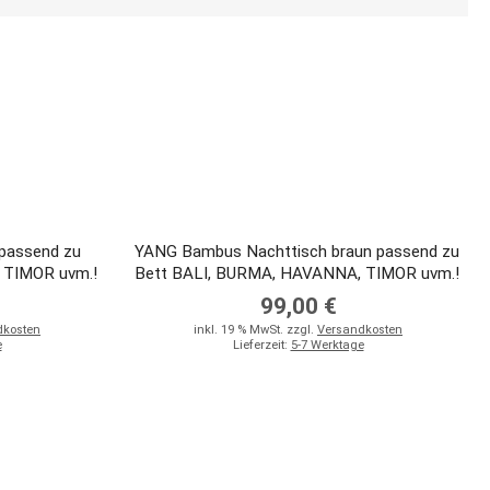
passend zu
YANG Bambus Nachttisch braun passend zu
 TIMOR uvm.!
Bett BALI, BURMA, HAVANNA, TIMOR uvm.!
99,00 €
dkosten
inkl. 19 % MwSt. zzgl.
Versandkosten
e
Lieferzeit:
5-7 Werktage