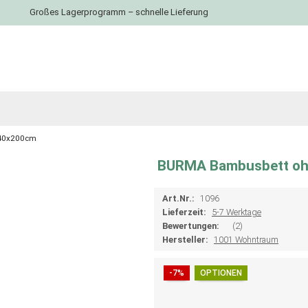
Großes Lagerprogramm – schnelle Lieferung
140x200cm
BURMA Bambusbett oh
Art.Nr.:
1096
Lieferzeit:
5-7 Werktage
Bewertungen:
(2)
Hersteller:
1001 Wohntraum
-7%
OPTIONEN