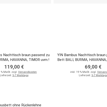
 Nachttisch braun passend zu
YIN Bambus Nachttisch braun 
BURMA, HAVANNA, TIMOR uvm.!
Bett BALI, BURMA, HAVANNA,
119,00 €
69,00 €
9 % MwSt. zzgl.
Versandkosten
inkl. 19 % MwSt. zzgl.
Versan
Lieferzeit:
5-7 Werktage
Lieferzeit:
5-7 Werktag
sbett ohne Rückenlehne