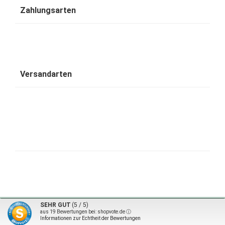
Zahlungsarten
Versandarten
1001 Wohntraum - traumhafte Bambusbetten © 2026 | ©
mod
ified eCommerce Shopsoftware
|
©
SEHR GUT
(5 / 5)
design by karsta.de
aus
19
Bewertungen bei: shopvote.de ⓘ
Informationen zur Echtheit der Bewertungen
mod
ified eCommerce Shopsoftware © 2009-2026