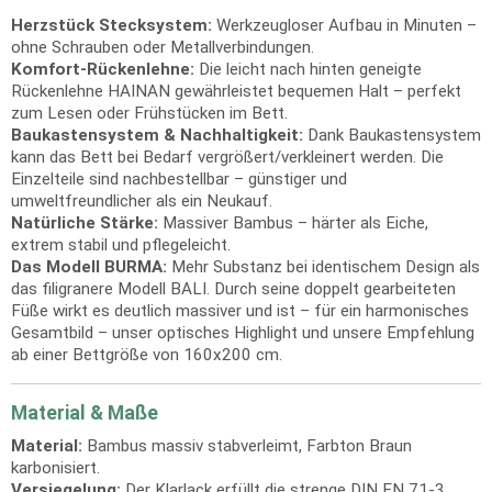
Herzstück Stecksystem:
Werkzeugloser Aufbau in Minuten –
ohne Schrauben oder Metallverbindungen.
Komfort-Rückenlehne:
Die leicht nach hinten geneigte
Rückenlehne HAINAN gewährleistet bequemen Halt – perfekt
zum Lesen oder Frühstücken im Bett.
Baukastensystem & Nachhaltigkeit:
Dank Baukastensystem
kann das Bett bei Bedarf vergrößert/verkleinert werden. Die
Einzelteile sind nachbestellbar – günstiger und
umweltfreundlicher als ein Neukauf.
Natürliche Stärke:
Massiver Bambus – härter als Eiche,
extrem stabil und pflegeleicht.
Das Modell BURMA:
Mehr Substanz bei identischem Design als
das filigranere Modell BALI. Durch seine doppelt gearbeiteten
Füße wirkt es deutlich massiver und ist – für ein harmonisches
Gesamtbild – unser optisches Highlight und unsere Empfehlung
ab einer Bettgröße von 160x200 cm.
Material & Maße
Material:
Bambus massiv stabverleimt, Farbton Braun
karbonisiert.
Versiegelung:
Der Klarlack erfüllt die strenge DIN EN 71-3