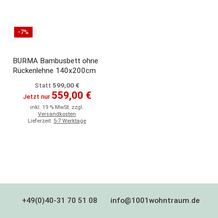
-7%
BURMA Bambusbett ohne
Rückenlehne 140x200cm
599,00 €
Statt
559,00 €
Jetzt nur
inkl. 19 % MwSt. zzgl.
Versandkosten
Lieferzeit:
5-7 Werktage
+49(0)40-31 70 51 08
info@1001wohntraum.de