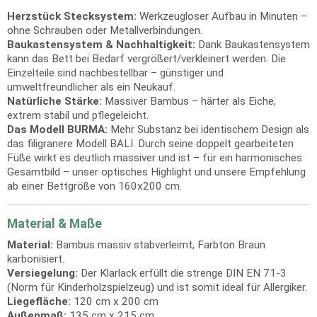
Herzstück Stecksystem:
Werkzeugloser Aufbau in Minuten –
ohne Schrauben oder Metallverbindungen.
Baukastensystem & Nachhaltigkeit:
Dank Baukastensystem
kann das Bett bei Bedarf vergrößert/verkleinert werden. Die
Einzelteile sind nachbestellbar – günstiger und
umweltfreundlicher als ein Neukauf.
Natürliche Stärke:
Massiver Bambus – härter als Eiche,
extrem stabil und pflegeleicht.
Das Modell BURMA:
Mehr Substanz bei identischem Design als
das filigranere Modell BALI. Durch seine doppelt gearbeiteten
Füße wirkt es deutlich massiver und ist – für ein harmonisches
Gesamtbild – unser optisches Highlight und unsere Empfehlung
ab einer Bettgröße von 160x200 cm.
Material & Maße
Material:
Bambus massiv stabverleimt, Farbton Braun
karbonisiert.
Versiegelung:
Der Klarlack erfüllt die strenge DIN EN 71-3
(Norm für Kinderholzspielzeug) und ist somit ideal für Allergiker.
Liegefläche:
120 cm x 200 cm
Außenmaß:
135 cm x 215 cm