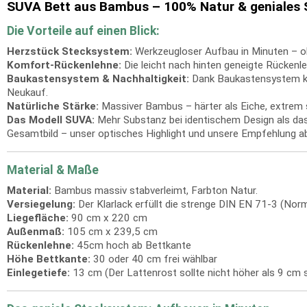
SUVA Bett aus Bambus – 100% Natur & geniales
Die Vorteile auf einen Blick:
Herzstück Stecksystem:
Werkzeugloser Aufbau in Minuten – o
Komfort-Rückenlehne:
Die leicht nach hinten geneigte Rücken
Baukastensystem & Nachhaltigkeit:
Dank Baukastensystem kann
Neukauf.
Natürliche Stärke:
Massiver Bambus – härter als Eiche, extrem st
Das Modell SUVA:
Mehr Substanz bei identischem Design als das 
Gesamtbild – unser optisches Highlight und unsere Empfehlung 
Material & Maße
Material:
Bambus massiv stabverleimt, Farbton Natur.
Versiegelung:
Der Klarlack erfüllt die strenge DIN EN 71-3 (Norm 
Liegefläche:
90 cm x 220 cm
Außenmaß:
105 cm x 239,5 cm
Rückenlehne:
45cm hoch ab Bettkante
Höhe Bettkante:
30 oder 40 cm frei wählbar
Einlegetiefe:
13 cm (Der Lattenrost sollte nicht höher als 9 cm s