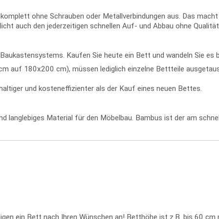
mplett ohne Schrauben oder Metallverbindungen aus. Das macht de
icht auch den jederzeitigen schnellen Auf- und Abbau ohne Qualität
ren Baukastensystems. Kaufen Sie heute ein Bett und wandeln Sie e
 auf 180x200 cm), müssen lediglich einzelne Bettteile ausgetausc
ltiger und kosteneffizienter als der Kauf eines neuen Bettes.
 und langlebiges Material für den Möbelbau. Bambus ist der am sch
ertigen ein Bett nach Ihren Wünschen an! Betthöhe ist z.B. bis 60 cm