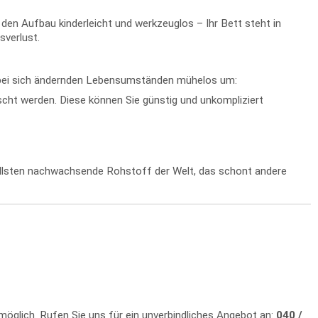
n Aufbau kinderleicht und werkzeuglos – Ihr Bett steht in
sverlust.
s bei sich ändernden Lebensumständen mühelos um:
ht werden. Diese können Sie günstig und unkompliziert
nellsten nachwachsende Rohstoff der Welt, das schont andere
 möglich. Rufen Sie uns für ein unverbindliches Angebot an:
040 /