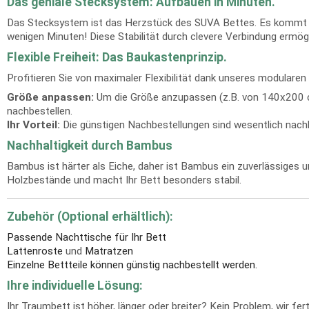
Das geniale Stecksystem: Aufbauen in Minuten.
Das Stecksystem ist das Herzstück des SUVA Bettes. Es kommt ko
wenigen Minuten! Diese Stabilität durch clevere Verbindung ermögl
Flexible Freiheit: Das Baukastenprinzip.
Profitieren Sie von maximaler Flexibilität dank unseres modula
Größe anpassen:
Um die Größe anzupassen (z.B. von 140x200 cm
nachbestellen.
Ihr Vorteil:
Die günstigen Nachbestellungen sind wesentlich nachha
Nachhaltigkeit durch Bambus
Bambus ist härter als Eiche, daher ist Bambus ein zuverlässiges
Holzbestände und macht Ihr Bett besonders stabil.
Zubehör (Optional erhältlich):
Passende Nachttische für Ihr Bett
Lattenroste
und
Matratzen
Einzelne Bettteile können günstig nachbestellt werden.
Ihre individuelle Lösung:
Ihr Traumbett ist höher, länger oder breiter? Kein Problem, wir f