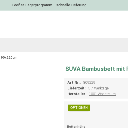
Großes Lagerprogramm – schnelle Lieferung
n 90x220cm
SUVA Bambusbett mit 
Art.Nr.:
809229
Lieferzeit:
5-7 Werktage
Hersteller:
1001 Wohntraum
OPTIONEN
Bettenhöhe