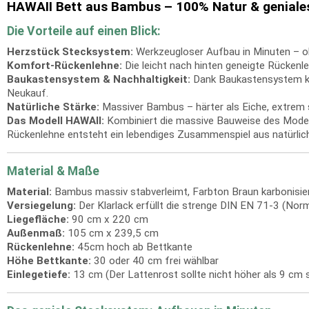
HAWAII Bett aus Bambus – 100% Natur & genial
Die Vorteile auf einen Blick:
Herzstück Stecksystem:
Werkzeugloser Aufbau in Minuten – o
Komfort-Rückenlehne:
Die leicht nach hinten geneigte Rücken
Baukastensystem & Nachhaltigkeit:
Dank Baukastensystem kann
Neukauf.
Natürliche Stärke:
Massiver Bambus – härter als Eiche, extrem st
Das Modell HAWAII:
Kombiniert die massive Bauweise des Model
Rückenlehne entsteht ein lebendiges Zusammenspiel aus natürlic
Material & Maße
Material:
Bambus massiv stabverleimt, Farbton Braun karbonisie
Versiegelung:
Der Klarlack erfüllt die strenge DIN EN 71-3 (Norm 
Liegefläche:
90 cm x 220 cm
Außenmaß:
105 cm x 239,5 cm
Rückenlehne:
45cm hoch ab Bettkante
Höhe Bettkante:
30 oder 40 cm frei wählbar
Einlegetiefe:
13 cm (Der Lattenrost sollte nicht höher als 9 cm s