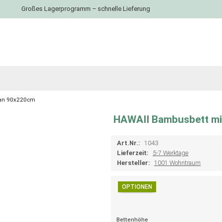
Großes Lagerprogramm – schnelle Lieferung
nan 90x220cm
HAWAII Bambusbett mi
Art.Nr.:
1043
Lieferzeit:
5-7 Werktage
Hersteller:
1001 Wohntraum
OPTIONEN
Bettenhöhe