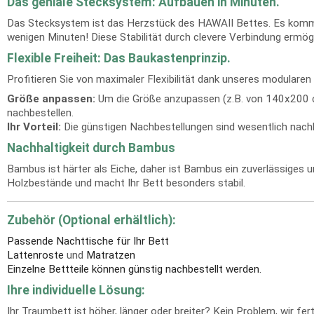
Das geniale Stecksystem: Aufbauen in Minuten.
Das Stecksystem ist das Herzstück des HAWAII Bettes. Es kommt 
wenigen Minuten! Diese Stabilität durch clevere Verbindung ermögl
Flexible Freiheit: Das Baukastenprinzip.
Profitieren Sie von maximaler Flexibilität dank unseres modula
Größe anpassen:
Um die Größe anzupassen (z.B. von 140x200 cm
nachbestellen.
Ihr Vorteil:
Die günstigen Nachbestellungen sind wesentlich nachha
Nachhaltigkeit durch Bambus
Bambus ist härter als Eiche, daher ist Bambus ein zuverlässiges
Holzbestände und macht Ihr Bett besonders stabil.
Zubehör (Optional erhältlich):
Passende Nachttische für Ihr Bett
Lattenroste
und
Matratzen
Einzelne Bettteile können günstig nachbestellt werden.
Ihre individuelle Lösung:
Ihr Traumbett ist höher, länger oder breiter? Kein Problem, wir f