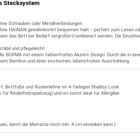
es Stecksystem
hne Schrauben oder Metallverbindungen.
lehne HAINAN gewährleistet bequemen Halt – perfekt zum Lesen od
 das Bett bei Bedarf vergrößert/verkleinert werden. Die Einzelteil
abil und pflegeleicht.
ls BURMA mit einem farbenfrohen Akzent-Design. Durch die in ein
hem Bambus und einer exotischen, lebensfrohen Ausstrahlung.
rt. Bettfüße und Rückenlehne im 4-farbigen Shabby-Look.
für Kinderholzspielzeug) und ist somit ideal für Allergiker.
ein, damit die Matratze noch min. 4 cm einsinken kann.)