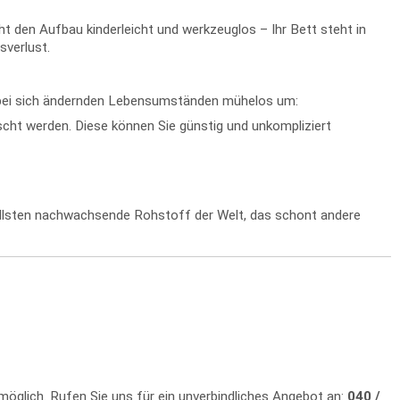
den Aufbau kinderleicht und werkzeuglos – Ihr Bett steht in
sverlust.
s bei sich ändernden Lebensumständen mühelos um:
ht werden. Diese können Sie günstig und unkompliziert
nellsten nachwachsende Rohstoff der Welt, das schont andere
 möglich. Rufen Sie uns für ein unverbindliches Angebot an:
040 /