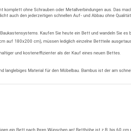
komplett ohne Schrauben oder Metallverbindungen aus. Das macht 
icht auch den jederzeitigen schnellen Auf- und Abbau ohne Qualität
ren Baukastensystems. Kaufen Sie heute ein Bett und wandeln Sie e
 auf 180x200 cm), müssen lediglich einzelne Bettteile ausgetausc
ltiger und kosteneffizienter als der Kauf eines neuen Bettes.
 und langlebiges Material für den Möbelbau. Bambus ist der am sch
ertigen ein Bett nach Ihren Wünschen an! Betthöhe ist z.B. bis 60 cm