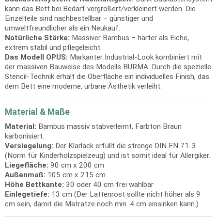
kann das Bett bei Bedarf vergrößert/verkleinert werden. Die
Einzelteile sind nachbestellbar – günstiger und
umweltfreundlicher als ein Neukauf.
Natürliche Stärke:
Massiver Bambus – härter als Eiche,
extrem stabil und pflegeleicht.
Das Modell OPUS:
Markanter Industrial-Look kombiniert mit
der massiven Bauweise des Modells BURMA. Durch die spezielle
Stencil-Technik erhält die Oberfläche ein individuelles Finish, das
dem Bett eine moderne, urbane Ästhetik verleiht.
Material & Maße
Material:
Bambus massiv stabverleimt, Farbton Braun
karbonisiert.
Versiegelung:
Der Klarlack erfüllt die strenge DIN EN 71-3
(Norm für Kinderholzspielzeug) und ist somit ideal für Allergiker.
Liegefläche:
90 cm x 200 cm
Außenmaß:
105 cm x 215 cm
Höhe Bettkante:
30 oder 40 cm frei wählbar
Einlegetiefe:
13 cm (Der Lattenrost sollte nicht höher als 9
cm sein, damit die Matratze noch min. 4 cm einsinken kann.)