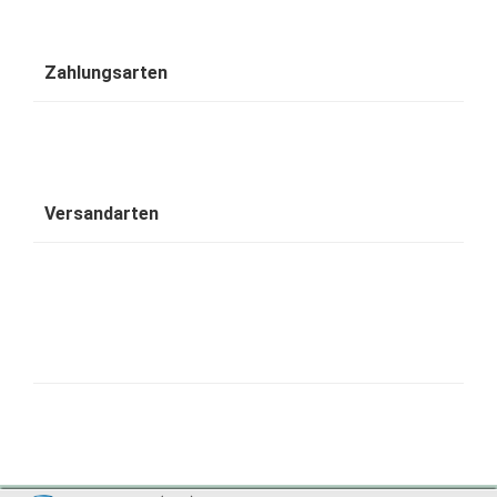
Zahlungsarten
Versandarten
1001 Wohntraum - traumhafte Bambusbetten © 2026 | ©
mod
ified eCommerce Shopsoftware
|
©