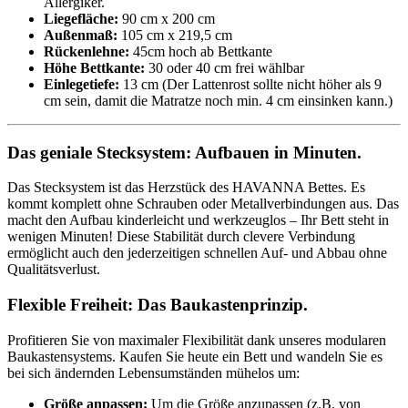
Allergiker.
Liegefläche:
90 cm x 200 cm
Außenmaß:
105 cm x 219,5 cm
Rückenlehne:
45cm hoch ab Bettkante
Höhe Bettkante:
30 oder 40 cm frei wählbar
Einlegetiefe:
13 cm (Der Lattenrost sollte nicht höher als 9
cm sein, damit die Matratze noch min. 4 cm einsinken kann.)
Das geniale Stecksystem: Aufbauen in Minuten.
Das Stecksystem ist das Herzstück des HAVANNA Bettes. Es
kommt komplett ohne Schrauben oder Metallverbindungen aus. Das
macht den Aufbau kinderleicht und werkzeuglos – Ihr Bett steht in
wenigen Minuten! Diese Stabilität durch clevere Verbindung
ermöglicht auch den jederzeitigen schnellen Auf- und Abbau ohne
Qualitätsverlust.
Flexible Freiheit: Das Baukastenprinzip.
Profitieren Sie von maximaler Flexibilität dank unseres modularen
Baukastensystems. Kaufen Sie heute ein Bett und wandeln Sie es
bei sich ändernden Lebensumständen mühelos um:
Größe anpassen:
Um die Größe anzupassen (z.B. von