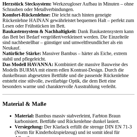
Herzstück Stecksystem:
Werkzeugloser Aufbau in Minuten – ohne
Schrauben oder Metallverbindungen.
Komfort-Rückenlehne:
Die leicht nach hinten geneigte
Rückenlehne HAINAN gewährleistet bequemen Halt – perfekt zum
Lesen oder Frühstücken im Bett.
Baukastensystem & Nachhaltigkeit:
Dank Baukastensystem kann
das Bett bei Bedarf vergrößert/verkleinert werden. Die Einzelteile
sind nachbestellbar – günstiger und umweltfreundlicher als ein
Neukauf.
Natürliche Stärke:
Massiver Bambus – härter als Eiche, extrem
stabil und pflegeleicht.
Das Modell HAVANNA:
Kombiniert die massive Bauweise des
Modells BURMA mit einem edlen Kontrast-Design. Durch die
dunkelbraun abgesetzten Bettfüße und die passende Rückenlehne
entsteht eine stilvolle, zweifarbige Optik, die dem Bett eine
besonders warme und charaktervolle Ausstrahlung verleiht.
Material & Maße
Material:
Bambus massiv stabverleimt, Farbton Braun
karbonisiert. Bettfüße und Rückenlehne dunkel lasiert.
Versiegelung:
Der Klarlack erfüllt die strenge DIN EN 71-3
(Norm für Kinderholzspielzeug) und ist somit ideal für