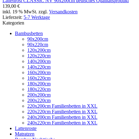
Lattenrost CLASSIC NV 90x200cm deutsches Qualitätsprodukt
139,00 €
inkl. 19 % MwSt. zzgl.
Versandkosten
Lieferzeit:
5-7 Werktage
Kategorien
Bambusbetten
90x200cm
90x220cm
120x200cm
120x220cm
140x200cm
140x220cm
160x200cm
160x220cm
180x200cm
180x220cm
200x200cm
200x220cm
220x200cm Familienbetten in XXL
220x220cm Familienbetten in XXL
240x200cm Familienbetten in XXL
240x220cm Familienbetten in XXL
Lattenroste
Matratzen