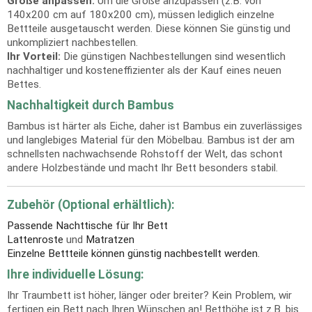
Größe anpassen:
Um die Größe anzupassen (z.B. von
140x200 cm auf 180x200 cm), müssen lediglich einzelne
Bettteile ausgetauscht werden. Diese können Sie günstig und
unkompliziert nachbestellen.
Ihr Vorteil:
Die günstigen Nachbestellungen sind wesentlich
nachhaltiger und kosteneffizienter als der Kauf eines neuen
Bettes.
Nachhaltigkeit durch Bambus
Bambus ist härter als Eiche, daher ist Bambus ein zuverlässiges
und langlebiges Material für den Möbelbau. Bambus ist der am
schnellsten nachwachsende Rohstoff der Welt, das schont
andere Holzbestände und macht Ihr Bett besonders stabil.
Zubehör (Optional erhältlich):
Passende Nachttische für Ihr Bett
Lattenroste
und
Matratzen
Einzelne Bettteile können günstig nachbestellt werden.
Ihre individuelle Lösung:
Ihr Traumbett ist höher, länger oder breiter? Kein Problem, wir
fertigen ein Bett nach Ihren Wünschen an! Betthöhe ist z.B. bis