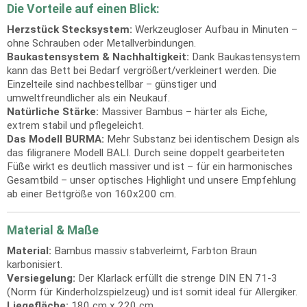
Die Vorteile auf einen Blick:
Herzstück Stecksystem:
Werkzeugloser Aufbau in Minuten –
ohne Schrauben oder Metallverbindungen.
Baukastensystem & Nachhaltigkeit:
Dank Baukastensystem
kann das Bett bei Bedarf vergrößert/verkleinert werden. Die
Einzelteile sind nachbestellbar – günstiger und
umweltfreundlicher als ein Neukauf.
Natürliche Stärke:
Massiver Bambus – härter als Eiche,
extrem stabil und pflegeleicht.
Das Modell BURMA:
Mehr Substanz bei identischem Design als
das filigranere Modell BALI. Durch seine doppelt gearbeiteten
Füße wirkt es deutlich massiver und ist – für ein harmonisches
Gesamtbild – unser optisches Highlight und unsere Empfehlung
ab einer Bettgröße von 160x200 cm.
Material & Maße
Material:
Bambus massiv stabverleimt, Farbton Braun
karbonisiert.
Versiegelung:
Der Klarlack erfüllt die strenge DIN EN 71-3
(Norm für Kinderholzspielzeug) und ist somit ideal für Allergiker.
Liegefläche:
180 cm x 220 cm