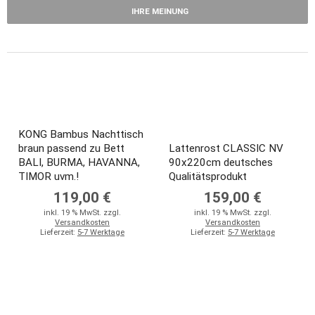
IHRE MEINUNG
KONG Bambus Nachttisch
braun passend zu Bett
Lattenrost CLASSIC NV
BALI, BURMA, HAVANNA,
90x220cm deutsches
TIMOR uvm.!
Qualitätsprodukt
119,00 €
159,00 €
inkl. 19 % MwSt. zzgl.
inkl. 19 % MwSt. zzgl.
Versandkosten
Versandkosten
Lieferzeit:
5-7 Werktage
Lieferzeit:
5-7 Werktage