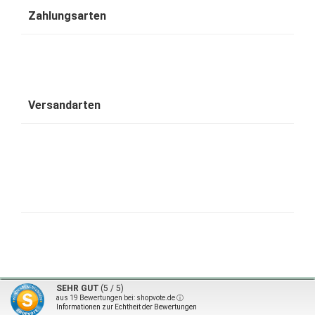
Zahlungsarten
Versandarten
1001 Wohntraum - traumhafte Bambusbetten © 2026 | ©
mod
ified eCommerce Shopsoftware
|
©
SEHR GUT
(5 / 5)
design by karsta.de
aus
19
Bewertungen bei: shopvote.de ⓘ
Informationen zur Echtheit der Bewertungen
mod
ified eCommerce Shopsoftware © 2009-2026