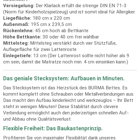
Versiegelung:
Der Klarlack erfüllt die strenge DIN EN 71-3
(Norm für Kinderholzspielzeug) und ist somit ideal für Allergiker.
Liegefläche:
180 cm x 220 cm
Außenmaß:
195 cm x 239,5 cm
Rückenlehne:
45 cm hoch ab Bettkante
Höhe Bettkante:
30 oder 40 cm frei wählbar
Mittelsteg:
Mittelsteg verstärkt durch vier Stützfüße,
Auflagefläche für zwei Lattenroste
Einlegetiefe:
13 cm (Der Lattenrost sollte nicht höher als 9
cm sein, damit die Matratze noch min. 4 cm einsinken kann.)
Das geniale Stecksystem: Aufbauen in Minuten.
Das Stecksystem ist das Herzstück des BURMA Bettes. Es
kommt komplett ohne Schrauben oder Metallverbindungen aus.
Das macht den Aufbau kinderleicht und werkzeuglos – Ihr Bett
steht in wenigen Minuten! Diese Stabilität durch clevere
Verbindung ermöglicht auch den jederzeitigen schnellen Auf-
und Abbau ohne Qualitätsverlust.
Flexible Freiheit: Das Baukastenprinzip.
Profitieren Sie von maximaler Flexibilität dank unseres