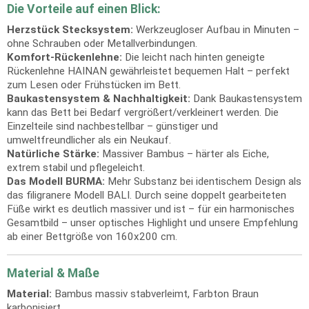
Die Vorteile auf einen Blick:
Herzstück Stecksystem:
Werkzeugloser Aufbau in Minuten –
ohne Schrauben oder Metallverbindungen.
Komfort-Rückenlehne:
Die leicht nach hinten geneigte
Rückenlehne HAINAN gewährleistet bequemen Halt – perfekt
zum Lesen oder Frühstücken im Bett.
Baukastensystem & Nachhaltigkeit:
Dank Baukastensystem
kann das Bett bei Bedarf vergrößert/verkleinert werden. Die
Einzelteile sind nachbestellbar – günstiger und
umweltfreundlicher als ein Neukauf.
Natürliche Stärke:
Massiver Bambus – härter als Eiche,
extrem stabil und pflegeleicht.
Das Modell BURMA:
Mehr Substanz bei identischem Design als
das filigranere Modell BALI. Durch seine doppelt gearbeiteten
Füße wirkt es deutlich massiver und ist – für ein harmonisches
Gesamtbild – unser optisches Highlight und unsere Empfehlung
ab einer Bettgröße von 160x200 cm.
Material & Maße
Material:
Bambus massiv stabverleimt, Farbton Braun
karbonisiert.