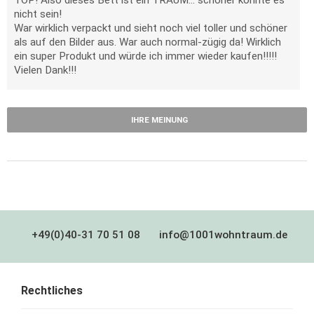
TOP! Also dieses Bett ist ein TRAUM... schöner könnte es
nicht sein!
War wirklich verpackt und sieht noch viel toller und schöner
als auf den Bilder aus. War auch normal-zügig da! Wirklich
ein super Produkt und würde ich immer wieder kaufen!!!!!
Vielen Dank!!!
IHRE MEINUNG
+49(0)40-31 70 51 08
info@1001wohntraum.de
Rechtliches