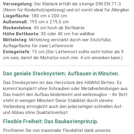
Versiegelung:
Der Klarlack erfüllt die strenge DIN EN 71-3
(Norm für Kinderholzspielzeug) und ist somit ideal für Allergiker.
Liegefläche:
180 cm x 200 cm
Außenmaß:
195 cm x 219,5 cm
Rückenlehne:
45 cm hoch ab Bettkante
Höhe Bettkante:
30 oder 40 cm frei wählbar
Mittelsteg:
Mittelsteg verstärkt durch vier Stützfüße,
Auflagefläche für zwei Lattenroste
Einlegetiefe:
13 cm (Der Lattenrost sollte nicht höher als 9
cm sein, damit die Matratze noch min. 4 cm einsinken kann.)
Das geniale Stecksystem: Aufbauen in Minuten.
Das Stecksystem ist das Herzstück des HAWAII Bettes. Es
kommt komplett ohne Schrauben oder Metallverbindungen aus.
Das macht den Aufbau kinderleicht und werkzeuglos – Ihr Bett
steht in wenigen Minuten! Diese Stabilität durch clevere
Verbindung ermöglicht auch den jederzeitigen schnellen Auf-
und Abbau ohne Qualitätsverlust.
Flexible Freiheit: Das Baukastenprinzip.
Profitieren Sie von maximaler Flexibilität dank unseres