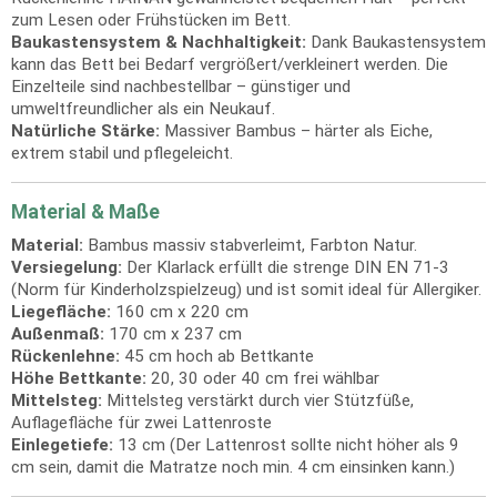
zum Lesen oder Frühstücken im Bett.
Baukastensystem & Nachhaltigkeit:
Dank Baukastensystem
kann das Bett bei Bedarf vergrößert/verkleinert werden. Die
Einzelteile sind nachbestellbar – günstiger und
umweltfreundlicher als ein Neukauf.
Natürliche Stärke:
Massiver Bambus – härter als Eiche,
extrem stabil und pflegeleicht.
Material & Maße
Material:
Bambus massiv stabverleimt, Farbton Natur.
Versiegelung:
Der Klarlack erfüllt die strenge DIN EN 71-3
(Norm für Kinderholzspielzeug) und ist somit ideal für Allergiker.
Liegefläche:
160 cm x 220 cm
Außenmaß:
170 cm x 237 cm
Rückenlehne:
45 cm hoch ab Bettkante
Höhe Bettkante:
20, 30 oder 40 cm frei wählbar
Mittelsteg:
Mittelsteg verstärkt durch vier Stützfüße,
Auflagefläche für zwei Lattenroste
Einlegetiefe:
13 cm (Der Lattenrost sollte nicht höher als 9
cm sein, damit die Matratze noch min. 4 cm einsinken kann.)