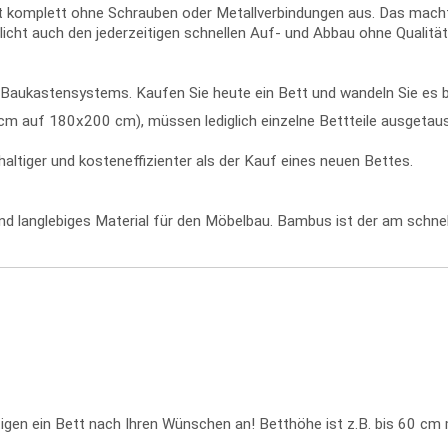
omplett ohne Schrauben oder Metallverbindungen aus. Das macht d
icht auch den jederzeitigen schnellen Auf- und Abbau ohne Qualität
ren Baukastensystems. Kaufen Sie heute ein Bett und wandeln Sie e
 auf 180x200 cm), müssen lediglich einzelne Bettteile ausgetausc
ltiger und kosteneffizienter als der Kauf eines neuen Bettes.
 und langlebiges Material für den Möbelbau. Bambus ist der am sch
ertigen ein Bett nach Ihren Wünschen an! Betthöhe ist z.B. bis 60 cm