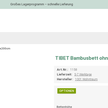
Großes Lagerprogramm – schnelle Lieferung
0x200cm
TIBET Bambusbett oh
Art.Nr.:
1158
Lieferzeit:
5-7 Werktage
Hersteller:
1001 Wohntraum
OPTIONEN
Bettenhöhe