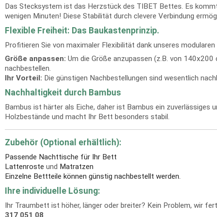
Das Stecksystem ist das Herzstück des TIBET Bettes. Es kommt k
wenigen Minuten! Diese Stabilität durch clevere Verbindung ermögl
Flexible Freiheit: Das Baukastenprinzip.
Profitieren Sie von maximaler Flexibilität dank unseres modula
Größe anpassen:
Um die Größe anzupassen (z.B. von 140x200 cm
nachbestellen.
Ihr Vorteil:
Die günstigen Nachbestellungen sind wesentlich nachha
Nachhaltigkeit durch Bambus
Bambus ist härter als Eiche, daher ist Bambus ein zuverlässiges
Holzbestände und macht Ihr Bett besonders stabil.
Zubehör (Optional erhältlich):
Passende Nachttische für Ihr Bett
Lattenroste
und
Matratzen
Einzelne Bettteile können günstig nachbestellt werden.
Ihre individuelle Lösung:
Ihr Traumbett ist höher, länger oder breiter? Kein Problem, wir f
317 051 08