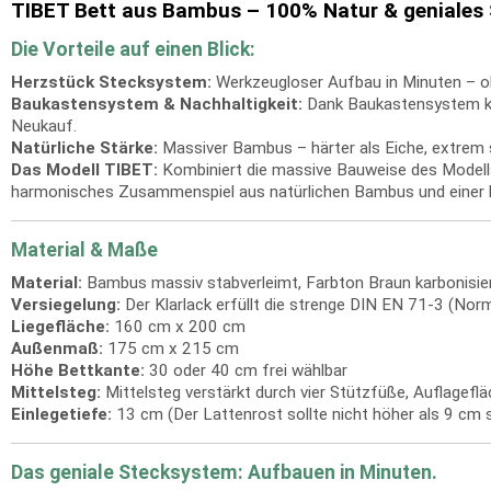
TIBET Bett aus Bambus – 100% Natur & geniales
Die Vorteile auf einen Blick:
Herzstück Stecksystem:
Werkzeugloser Aufbau in Minuten – o
Baukastensystem & Nachhaltigkeit:
Dank Baukastensystem kann
Neukauf.
Natürliche Stärke:
Massiver Bambus – härter als Eiche, extrem st
Das Modell TIBET:
Kombiniert die massive Bauweise des Modell
harmonisches Zusammenspiel aus natürlichen Bambus und einer h
Material & Maße
Material:
Bambus massiv stabverleimt, Farbton Braun karbonisie
Versiegelung:
Der Klarlack erfüllt die strenge DIN EN 71-3 (Norm 
Liegefläche:
160 cm x 200 cm
Außenmaß:
175 cm x 215 cm
Höhe Bettkante:
30 oder 40 cm frei wählbar
Mittelsteg:
Mittelsteg verstärkt durch vier Stützfüße, Auflagefl
Einlegetiefe:
13 cm (Der Lattenrost sollte nicht höher als 9 cm s
Das geniale Stecksystem: Aufbauen in Minuten.