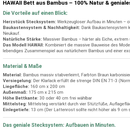
HAWAII Bett aus Bambus – 100% Natur & genial
Die Vorteile auf einen Blick:
Herzstück Stecksystem:
Werkzeugloser Aufbau in Minuten – o
Baukastensystem & Nachhaltigkeit:
Dank Baukastensystem kann
Neukauf.
Natürliche Stärke:
Massiver Bambus – härter als Eiche, extrem st
Das Modell HAWAII:
Kombiniert die massive Bauweise des Model
lebendiges Zusammenspiel aus natürlichem Bambus und einer exo
Material & Maße
Material:
Bambus massiv stabverleimt, Farbton Braun karbonisier
Versiegelung:
Der Klarlack erfüllt die strenge DIN EN 71-3 (Norm 
Liegefläche:
160 cm x 200 cm
Außenmaß:
175 cm x 215 cm
Höhe Bettkante:
30 oder 40 cm frei wählbar
Mittelsteg:
Mittelsteg verstärkt durch vier Stützfüße, Auflagefl
Einlegetiefe:
13 cm (Der Lattenrost sollte nicht höher als 9 cm s
Das geniale Stecksystem: Aufbauen in Minuten.