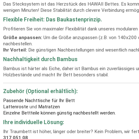
Das Stecksystem ist das Herzstück des HAWAII Bettes. Es kommt 
wenigen Minuten! Diese Stabilität durch clevere Verbindung ermögl
Flexible Freiheit: Das Baukastenprinzip.
Profitieren Sie von maximaler Flexibilität dank unseres modula
Größe anpassen:
Um die Größe anzupassen (z.B. von 140x200 cm
nachbestellen.
Ihr Vorteil:
Die günstigen Nachbestellungen sind wesentlich nachha
Nachhaltigkeit durch Bambus
Bambus ist härter als Eiche, daher ist Bambus ein zuverlässiges
Holzbestände und macht Ihr Bett besonders stabil.
Zubehör (Optional erhältlich):
Passende Nachttische für Ihr Bett
Lattenroste
und
Matratzen
Einzelne Bettteile können günstig nachbestellt werden.
Ihre individuelle Lösung:
Ihr Traumbett ist höher, länger oder breiter? Kein Problem, wir f
317 051 08