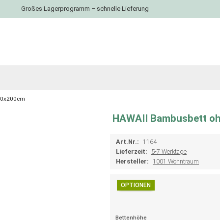
Großes Lagerprogramm – schnelle Lieferung
160x200cm
HAWAII Bambusbett o
Art.Nr.:
1164
Lieferzeit:
5-7 Werktage
Hersteller:
1001 Wohntraum
OPTIONEN
Bettenhöhe