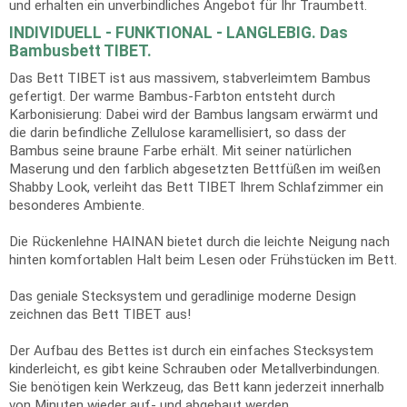
und erhalten ein unverbindliches Angebot für Ihr Traumbett.
INDIVIDUELL - FUNKTIONAL - LANGLEBIG. Das
Bambusbett TIBET.
Das Bett TIBET ist aus massivem, stabverleimtem Bambus
gefertigt. Der warme Bambus-Farbton entsteht durch
Karbonisierung: Dabei wird der Bambus langsam erwärmt und
die darin befindliche Zellulose karamellisiert, so dass der
Bambus seine braune Farbe erhält. Mit seiner natürlichen
Maserung und den farblich abgesetzten Bettfüßen im weißen
Shabby Look, verleiht das Bett TIBET Ihrem Schlafzimmer ein
besonderes Ambiente.
Die Rückenlehne HAINAN bietet durch die leichte Neigung nach
hinten komfortablen Halt beim Lesen oder Frühstücken im Bett.
Das geniale Stecksystem und geradlinige moderne Design
zeichnen das Bett TIBET aus!
Der Aufbau des Bettes ist durch ein einfaches Stecksystem
kinderleicht, es gibt keine Schrauben oder Metallverbindungen.
Sie benötigen kein Werkzeug, das Bett kann jederzeit innerhalb
von Minuten wieder auf- und abgebaut werden.