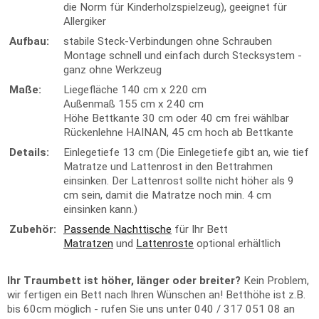
die Norm für Kinderholzspielzeug), geeignet für
Allergiker
Aufbau:
stabile Steck-Verbindungen ohne Schrauben
Montage schnell und einfach durch Stecksystem -
ganz ohne Werkzeug
Maße:
Liegefläche 140 cm x 220 cm
Außenmaß 155 cm x 240 cm
Höhe Bettkante 30 cm oder 40 cm frei wählbar
Rückenlehne HAINAN, 45 cm hoch ab Bettkante
Details:
Einlegetiefe 13 cm (Die Einlegetiefe gibt an, wie tief
Matratze und Lattenrost in den Bettrahmen
einsinken. Der Lattenrost sollte nicht höher als 9
cm sein, damit die Matratze noch min. 4 cm
einsinken kann.)
Zubehör:
Passende Nachttische
für Ihr Bett
Matratzen
und
Lattenroste
optional erhältlich
Ihr Traumbett ist höher, länger oder breiter?
Kein Problem,
wir fertigen ein Bett nach Ihren Wünschen an! Betthöhe ist z.B.
bis 60cm möglich - rufen Sie uns unter 040 / 317 051 08 an