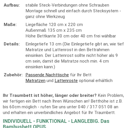
Aufbau:
stabile Steck-Verbindungen ohne Schrauben
Montage schnell und einfach durch Stecksystem -
ganz ohne Werkzeug
Maße:
Liegefläche 120 cm x 220 cm
Außenmaß 135 cm x 235 cm
Höhe Bettkante 30 cm oder 40 cm frei wählbar
Details:
Einlegetiefe 13 cm (Die Einlegetiefe gibt an, wie tief
Matratze und Lattenrost in den Bettrahmen
einsinken. Der Lattenrost sollte nicht höher als 9
cm sein, damit die Matratze noch min. 4 cm
einsinken kann.)
Zubehör:
Passende Nachttische
für Ihr Bett
Matratzen
und
Lattenroste
optional erhältlich
Ihr Traumbett ist höher, länger oder breiter?
Kein Problem,
wir fertigen ein Bett nach Ihren Wünschen an! Betthöhe ist z.B.
bis 60cm möglich - rufen Sie uns unter 040 / 317 051 08 an
und erhalten ein unverbindliches Angebot für Ihr Traumbett.
INDIVIDUELL - FUNKTIONAL - LANGLEBIG. Das
Bambusbett OPUS.