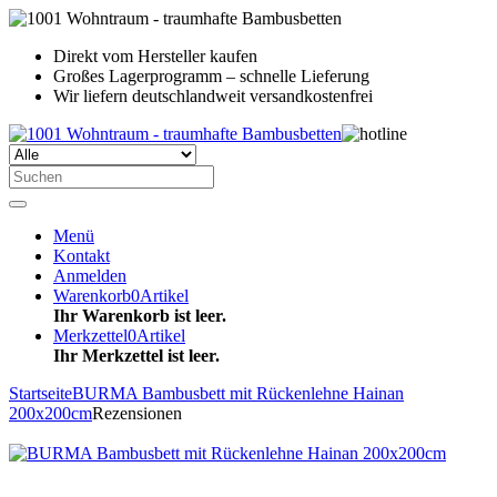
Direkt vom Hersteller kaufen
Großes Lagerprogramm – schnelle Lieferung
Wir liefern deutschlandweit versandkostenfrei
Menü
Kontakt
Anmelden
Warenkorb
0
Artikel
Ihr Warenkorb ist leer.
Merkzettel
0
Artikel
Ihr Merkzettel ist leer.
Startseite
BURMA Bambusbett mit Rückenlehne Hainan
200x200cm
Rezensionen