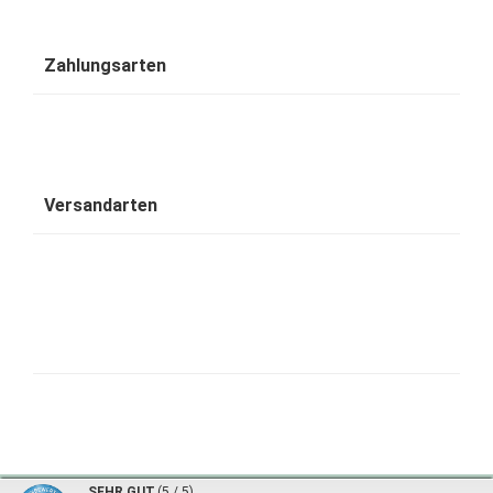
Zahlungsarten
Versandarten
1001 Wohntraum - traumhafte Bambusbetten © 2026 | ©
mod
ified eCommerce Shopsoftware
|
©
SEHR GUT
(5 / 5)