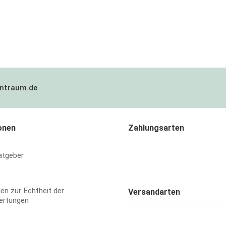
ntraum.de
onen
Zahlungsarten
atgeber
en zur Echtheit der
Versandarten
ertungen