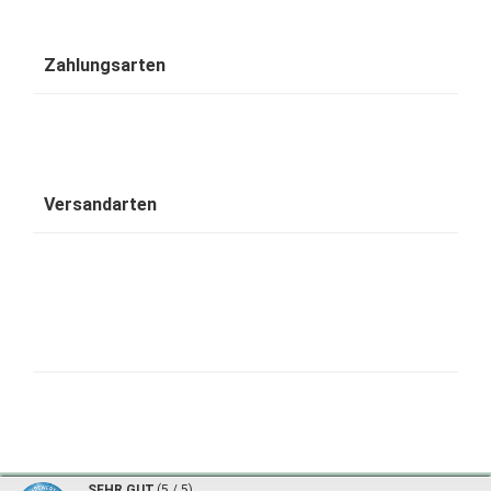
Zahlungsarten
Versandarten
1001 Wohntraum - traumhafte Bambusbetten © 2026 | ©
mod
ified eCommerce Shopsoftware
|
©
SEHR GUT
(5 / 5)