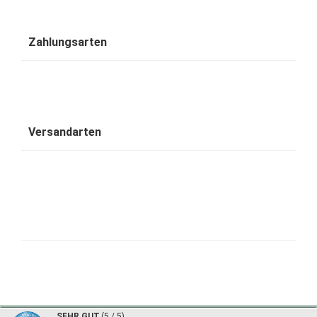
Zahlungsarten
Versandarten
1001 Wohntraum - traumhafte Bambusbetten © 2026 | ©
mod
ified eCommerce Shopsoftware
|
©
SEHR GUT
(5 / 5)