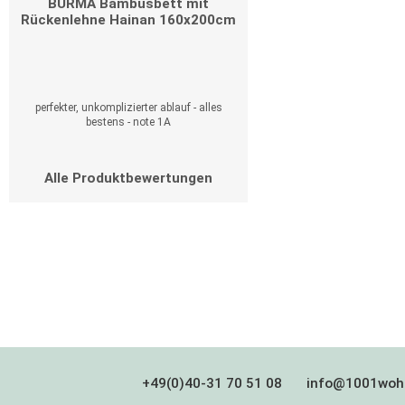
BURMA Bambusbett mit
Rückenlehne Hainan 160x200cm
perfekter, unkomplizierter ablauf - alles
bestens - note 1A
Alle Produktbewertungen
+49(0)40-31 70 51 08
info@1001woh