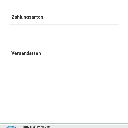
Zahlungsarten
Versandarten
1001 Wohntraum - traumhafte Bambusbetten © 2026 | ©
mod
ified eCommerce Shopsoftware
|
©
SEHR GUT
(5 / 5)