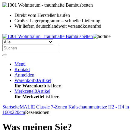
Direkt vom Hersteller kaufen
Großes Lagerprogramm – schnelle Lieferung
Wir liefern deutschlandweit versandkostenfrei
Menü
Kontakt
Anmelden
Warenkorb
0
Artikel
Ihr Warenkorb ist leer.
Merkzettel
0
Artikel
Ihr Merkzettel ist leer.
Startseite
MALIE Classic 7-Zonen Kaltschaummatratze H2 - H4 in
160x220cm
Rezensionen
Was meinen Sie?