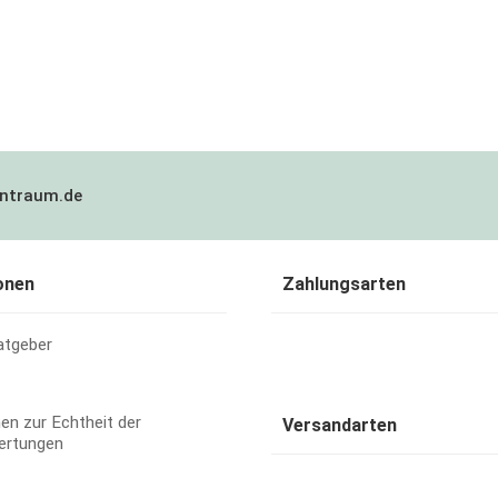
ntraum.de
onen
Zahlungsarten
atgeber
en zur Echtheit der
Versandarten
ertungen