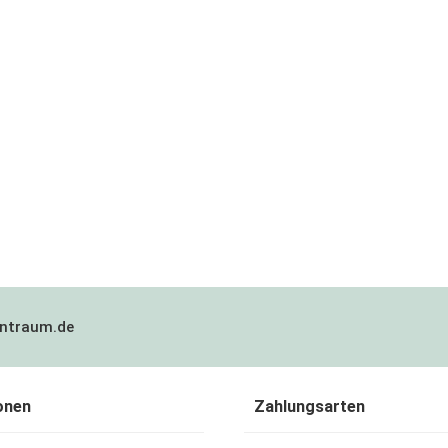
ntraum.de
onen
Zahlungsarten