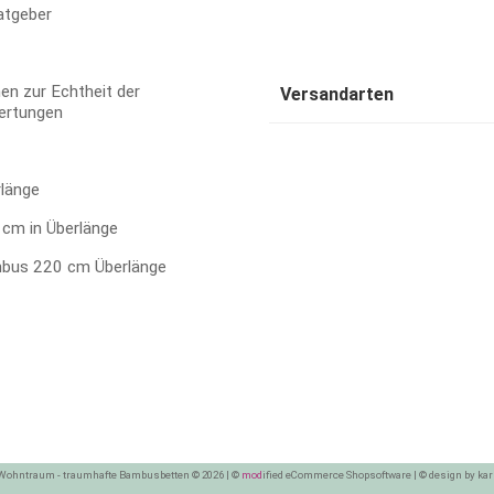
atgeber
en zur Echtheit der
Versandarten
ertungen
rlänge
cm in Überlänge
bus 220 cm Überlänge
Wohntraum - traumhafte Bambusbetten © 2026 | ©
mod
ified eCommerce Shopsoftware
|
© design by kar